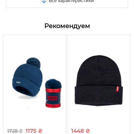
Все характеристики
Размер
One size
Цвет
Серый
Рекомендуем
Состав
100% акрилик
Сезон
Весна/Зима/Осень
Вид
Шапка
Узоры и принты
Логотип бренда
Тип ткани
Вязаная
1175 ₴
1448 ₴
1728 ₴