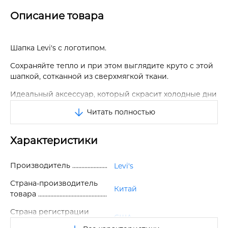
Описание товара
Шапка Levi's с логотипом.
Сохраняйте тепло и при этом выглядите круто с этой
шапкой, сотканной из сверхмягкой ткани.
Идеальный аксессуар, который скрасит холодные дни
и ваш наряд.
Читать полностью
Плотная ткань, которая словно обнимает вашу голову.
Характеристики
Красный ярлык Levi's сбоку.
Теплая и уютная шапка.
Производитель
Levi's
Отличное качество.
Страна-производитель
Китай
Размер универсальный.
товара
Страна регистрации
США
бренда