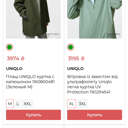
3974 ₴
3195 ₴
UNIQLO
UNIQLO
Плащ UNIQLO куртка с
Вітровка із захистом від
капюшоном 1160800481
ультрафіолету Uniqlo
(Зеленый M)
легка куртка UV
Protection 1161294541
(Зелений XL)
M
L
XXL
XL
3XL
Купить
Купить