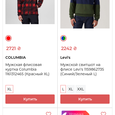
2721 ₴
2242 ₴
COLUMBIA
Levi's
Мужская флисовая
Мужской свитшот на
куртка Columbia
флисе Levi's 1159862735
1161312465 (Красный XL)
(Синий/Зеленый L)
XL
L
XL
XXL
Купить
Купить
Новинка