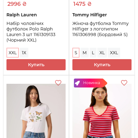
2996 ₴
1475 ₴
Ralph Lauren
Tommy Hilfiger
Набір чоловічих
Жіноча футболка Tommy
футболок Polo Ralph
Hilfiger з логотипом
Lauren 3 шт 1161309133
1161306998 (Бордовий S)
(Чорний XXL)
XXL
1X
S
M
L
XL
XXL
Купить
Купить
Новинка