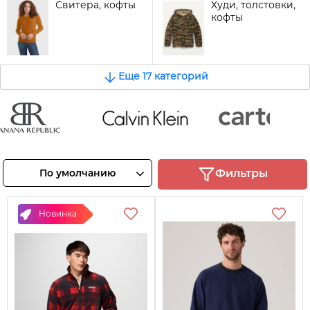
Свитера, кофты
Худи, толстовки,
кофты
Еще 17 категорий
nana
Calvin Klein
Carter's
public
Смотреть
Смотреть
По умолчанию
Фильтры
товары
товары
отреть
овары
Новинка