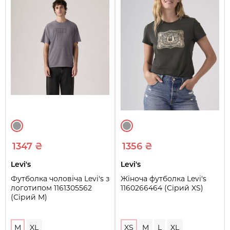
1347 ₴
1356 ₴
Levi's
Levi's
Футболка чоловіча Levi's з
Жіноча футболка Levi's
логотипом 1161305562
1160266464 (Сірий XS)
(Сірий M)
M
XL
XS
M
L
XL