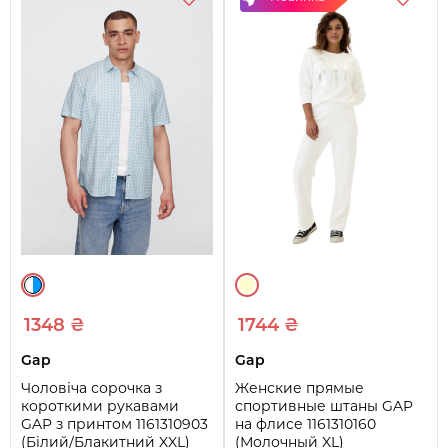
1348 ₴
1744 ₴
Gap
Gap
Чоловіча сорочка з
Женские прямые
короткими рукавами
спортивные штаны GAP
GAP з принтом 1161310903
на флисе 1161310160
(Білий/Блакитний XXL)
(Молочный XL)