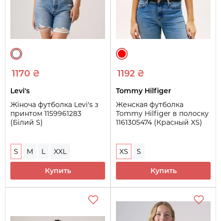
1170 ₴
1192 ₴
Levi's
Tommy Hilfiger
Жіноча футболка Levi's з
Женская футболка
принтом 1159961283
Tommy Hilfiger в полоску
(Білий S)
1161305474 (Красный XS)
S
M
L
XXL
XS
S
Купить
Купить