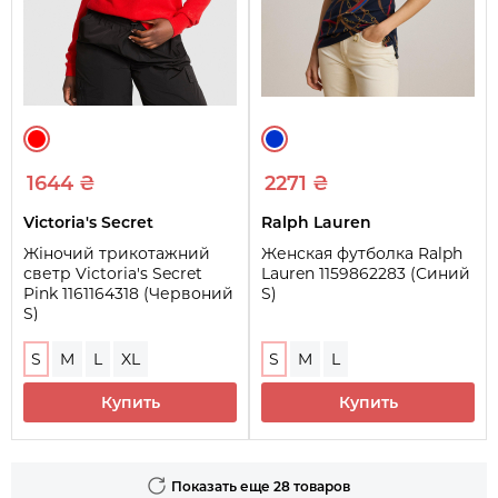
1644 ₴
2271 ₴
Victoria's Secret
Ralph Lauren
Жіночий трикотажний
Женская футболка Ralph
светр Victoria's Secret
Lauren 1159862283 (Синий
Pink 1161164318 (Червоний
S)
S)
S
M
L
XL
S
M
L
Купить
Купить
Показать еще 28 товаров