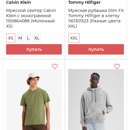
Calvin Klein
Tommy Hilfiger
Мужской свитер Calvin
Мужская рубашка Slim Fit
Klein с монограммой
Tommy Hilfiger в клетку
1159864088 (Молочный
1161301523 (Разные цвета
XS)
XXL)
XS
M
L
XL
XXL
Купить
Купить