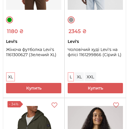
1180 ₴
2345 ₴
Levi's
Levi's
Жіноча футболка Levi's
Чоловічий худі Levi's на
1161300627 (Зелений XL)
флісі 1161299866 (Сірий L)
XL
L
XL
XXL
Купить
Купить
- 34%