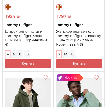
1924 ₴
1797 ₴
Tommy Hilfiger
Tommy Hilfiger
Широкі жіночі штани
Женское платье-поло
Tommy Hilfiger брюк
Tommy Hilfiger в полоску
1161296616 (Коричневий
1161143927 (Бежевый/
4)
Коричневый S)
4
6
8
10
S
M
L
Купить
Купить
Новинка