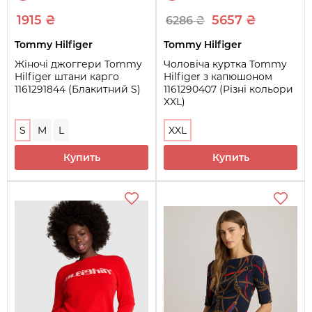
1915 ₴
5657 ₴
6286 ₴
Tommy Hilfiger
Tommy Hilfiger
Жіночі джоггери Tommy
Чоловіча куртка Tommy
Hilfiger штани карго
Hilfiger з капюшоном
1161291844 (Блакитний S)
1161290407 (Різні кольори
XXL)
S
M
L
XXL
Купить
Купить