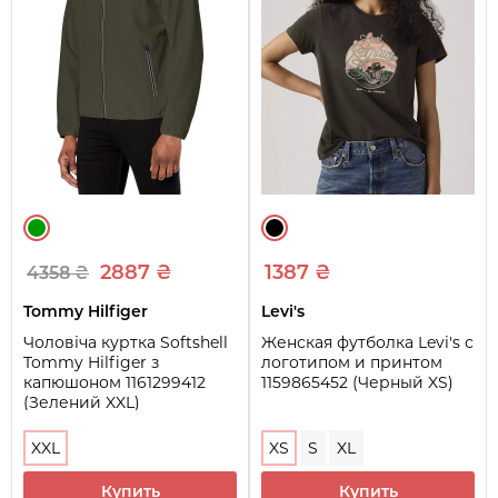
2887 ₴
1387 ₴
4358 ₴
Tommy Hilfiger
Levi's
Чоловіча куртка Softshell
Женская футболка Levi's с
Tommy Hilfiger з
логотипом и принтом
капюшоном 1161299412
1159865452 (Черный XS)
(Зелений XXL)
XXL
XS
S
XL
Купить
Купить