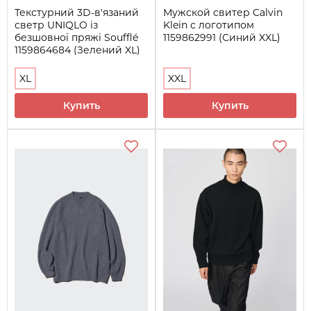
Текстурний 3D-в'язаний
Мужской свитер Calvin
светр UNIQLO із
Klein с логотипом
безшовної пряжі Soufflé
1159862991 (Синий XXL)
1159864684 (Зелений XL)
XL
XXL
Купить
Купить