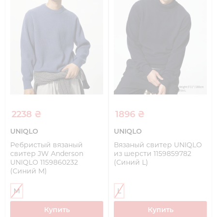
2238 ₴
1896 ₴
UNIQLO
UNIQLO
Ребристый вязаный
Вязаный свитер UNIQLO
свитер JW Anderson
из шерсти 1159859782
UNIQLO 1159860232
(Синий L)
(Синий M)
M
L
Купить
Купить