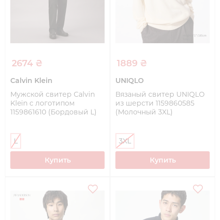
2674 ₴
1889 ₴
Calvin Klein
UNIQLO
Мужской свитер Calvin
Вязаный свитер UNIQLO
Klein с логотипом
из шерсти 1159860585
1159861610 (Бордовый L)
(Молочный 3XL)
L
3XL
Купить
Купить