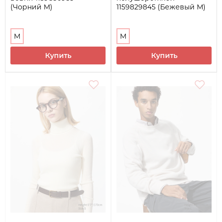
(Чорний M)
1159829845 (Бежевый M)
M
M
Купить
Купить