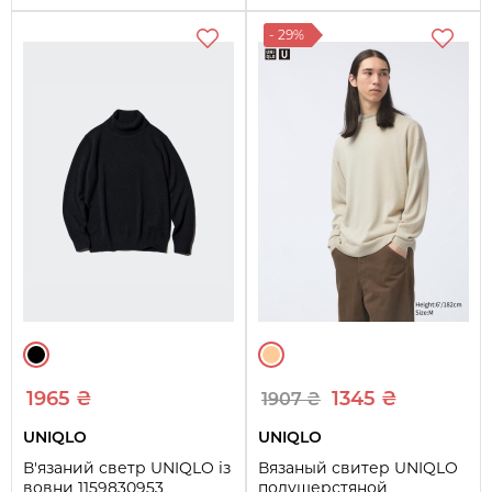
- 29%
1965 ₴
1345 ₴
1907 ₴
UNIQLO
UNIQLO
В'язаний светр UNIQLO із
Вязаный свитер UNIQLO
вовни 1159830953
полушерстяной