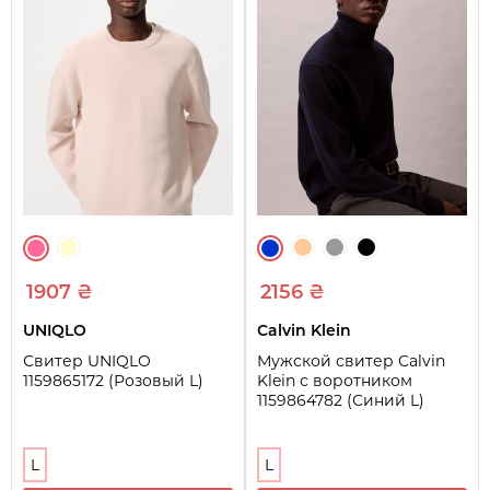
1907 ₴
2156 ₴
UNIQLO
Calvin Klein
Свитер UNIQLO
Мужской свитер Calvin
1159865172 (Розовый L)
Klein с воротником
1159864782 (Синий L)
L
L