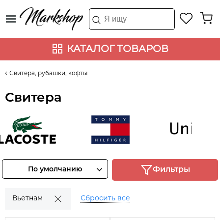
КАТАЛОГ ТОВАРОВ
Свитера, рубашки, кофты
Свитера
acoste
Tommy Hilfiger
UNIQLO
мотреть
Смотреть
Смотреть
По умолчанию
Фильтры
товары
товары
товары
Вьетнам
Сбросить все