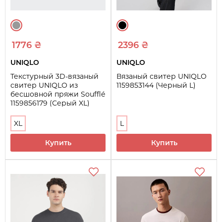
1776 ₴
2396 ₴
UNIQLO
UNIQLO
Текстурный 3D-вязаный
Вязаный свитер UNIQLO
свитер UNIQLO из
1159853144 (Черный L)
бесшовной пряжи Soufflé
1159856179 (Серый XL)
XL
L
Купить
Купить