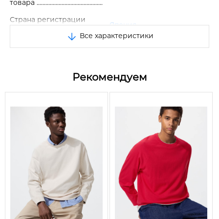
товара
Страна регистрации
Япония
бренда
Все характеристики
Размер
L
Цвет
Молочный
Рекомендуем
Состав
100% шерсть
Сезон
Весна/Зима/Осень
Пол
Унисекс
Вид
Свитер
Особенности
Высокий воротник