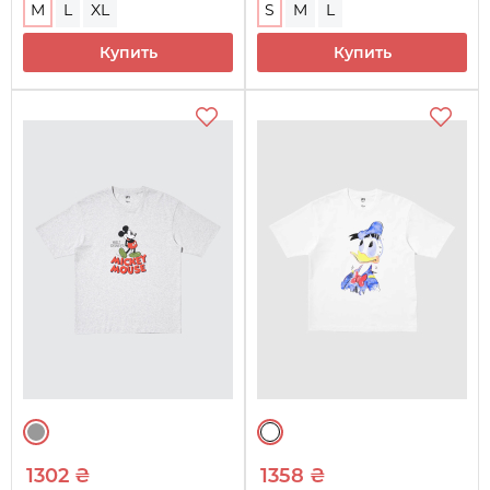
M
L
XL
S
M
L
Купить
Купить
1302 ₴
1358 ₴