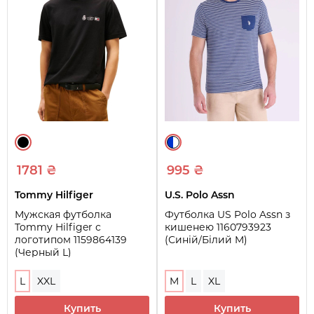
1781 ₴
995 ₴
Tommy Hilfiger
U.S. Polo Assn
Мужская футболка
Футболка US Polo Assn з
Tommy Hilfiger с
кишенею 1160793923
логотипом 1159864139
(Синій/Білий M)
(Черный L)
L
XXL
M
L
XL
Купить
Купить