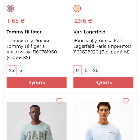
1165 ₴
2316 ₴
Tommy Hilfiger
Karl Lagerfeld
Чоловічі футболки
Жіноча футболка Karl
Tommy Hilfiger з
Lagerfeld Paris з принтом
логотипом 1160781960
1160628020 (Бежевий M)
(Сірий XS)
XS
S
M
L
XL
Купить
Купить