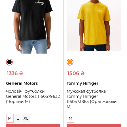
1336 ₴
1506 ₴
General Motors
Tommy Hilfiger
Чоловічі футболки
Мужская футболка
General Motors 1160579632
Tommy Hilfiger
(Чорний M)
1160573865 (Оранжевый
M)
M
L
XL
M