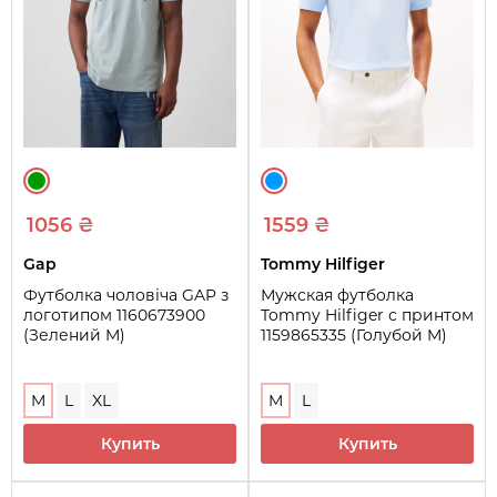
1056 ₴
1559 ₴
Gap
Tommy Hilfiger
Футболка чоловіча GAP з
Мужская футболка
логотипом 1160673900
Tommy Hilfiger с принтом
(Зелений M)
1159865335 (Голубой M)
M
L
XL
M
L
Купить
Купить