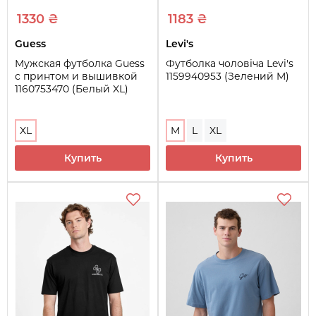
1330 ₴
1183 ₴
Guess
Levi's
Мужская футболка Guess
Футболка чоловіча Levi's
с принтом и вышивкой
1159940953 (Зелений M)
1160753470 (Белый XL)
XL
M
L
XL
Купить
Купить