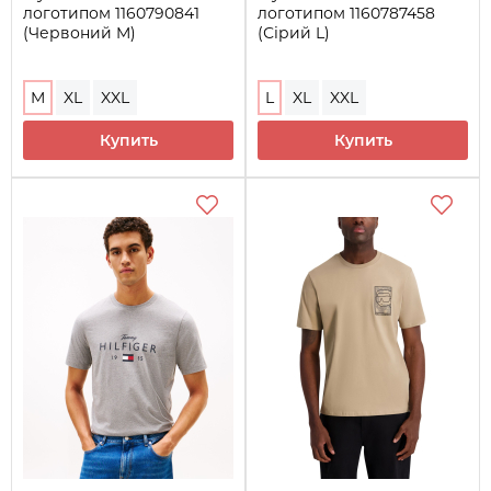
логотипом 1160790841
логотипом 1160787458
(Червоний M)
(Сірий L)
M
XL
XXL
L
XL
XXL
Купить
Купить