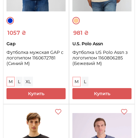
1057 ₴
981 ₴
Gap
U.S. Polo Assn
Футболка мужская GAP с
Футболка US Polo Assn з
логотипом 1160672781
логотипом 1160806285
(Синий M)
(Бежевий M)
M
L
XL
M
L
Купить
Купить