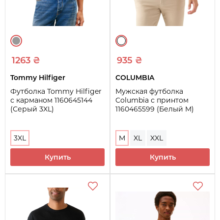
1263 ₴
935 ₴
Tommy Hilfiger
COLUMBIA
Футболка Tommy Hilfiger
Мужская футболка
с карманом 1160645144
Columbia с принтом
(Серый 3XL)
1160465599 (Белый M)
3XL
M
XL
XXL
Купить
Купить