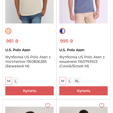
981 ₴
995 ₴
U.S. Polo Assn
U.S. Polo Assn
Футболка US Polo Assn з
Футболка US Polo Assn з
логотипом 1160806285
кишенею 1160793923
(Бежевий M)
(Синій/Білий M)
M
L
M
L
XL
Купить
Купить