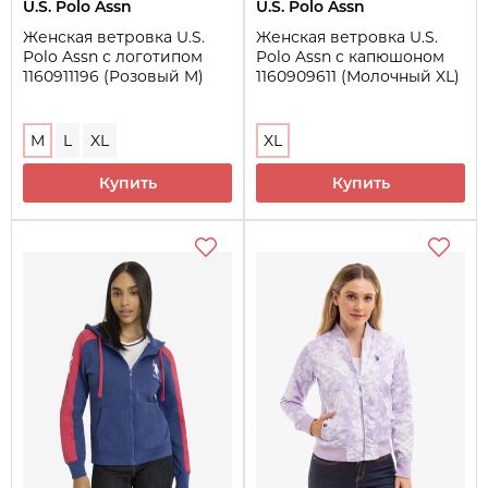
U.S. Polo Assn
U.S. Polo Assn
Женская ветровка U.S.
Женская ветровка U.S.
Polo Assn с логотипом
Polo Assn с капюшоном
1160911196 (Розовый M)
1160909611 (Молочный XL)
M
L
XL
XL
Купить
Купить