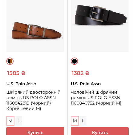
1585 ₴
1382 ₴
U.S. Polo Assn
U.S. Polo Assn
Шкіряний двосторонній
Чоловічий шкіряний
ремінь US POLO ASSN
ремінь US POLO ASSN
1160842819 (Чорний/
1160840752 (Чорний M)
Коричневий M)
M
L
M
L
Купить
Купить