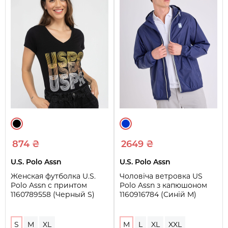
874 ₴
2649 ₴
U.S. Polo Assn
U.S. Polo Assn
Женская футболка U.S.
Чоловіча ветровка US
Polo Assn с принтом
Polo Assn з капюшоном
1160789558 (Черный S)
1160916784 (Синій M)
S
M
XL
M
L
XL
XXL