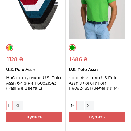
1128 ₴
1486 ₴
U.S. Polo Assn
U.S. Polo Assn
Набор трусиков U.S. Polo
Чоловіче поло US Polo
Assn бикини 1160821543
Assn з логотипом
(Разные цвета L)
1160824851 (Зелений M)
L
XL
M
L
XL
Купить
Купить