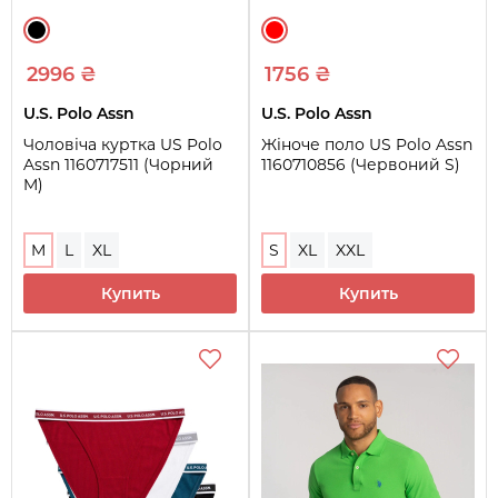
2996 ₴
1756 ₴
U.S. Polo Assn
U.S. Polo Assn
Чоловіча куртка US Polo
Жіноче поло US Polo Assn
Assn 1160717511 (Чорний
1160710856 (Червоний S)
M)
M
L
XL
S
XL
XXL
Купить
Купить