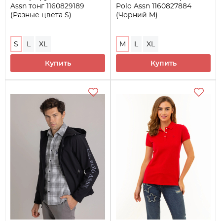
Assn тонг 1160829189
Polo Assn 1160827884
(Разные цвета S)
(Чорний M)
S
L
XL
M
L
XL
Купить
Купить