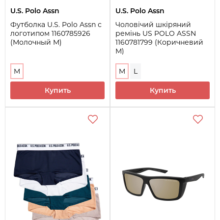
U.S. Polo Assn
U.S. Polo Assn
Футболка U.S. Polo Assn с
Чоловічий шкіряний
логотипом 1160785926
ремінь US POLO ASSN
(Молочный M)
1160781799 (Коричневий
M)
M
M
L
Купить
Купить