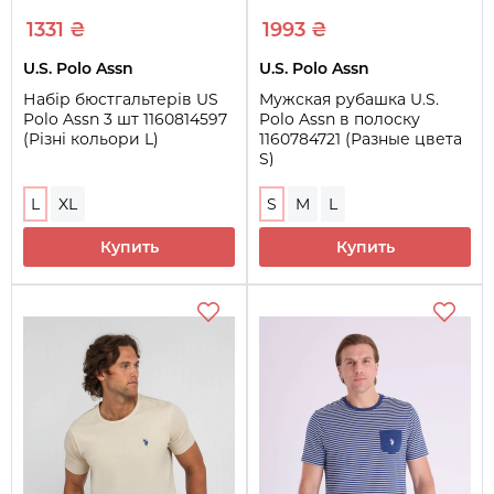
1331 ₴
1993 ₴
U.S. Polo Assn
U.S. Polo Assn
Набір бюстгальтерів US
Мужская рубашка U.S.
Polo Assn 3 шт 1160814597
Polo Assn в полоску
(Різні кольори L)
1160784721 (Разные цвета
S)
L
XL
S
M
L
Купить
Купить