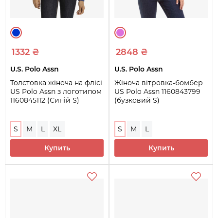
1332 ₴
2848 ₴
U.S. Polo Assn
U.S. Polo Assn
Толстовка жіноча на флісі
Жіноча вітровка-бомбер
US Polo Assn з логотипом
US Polo Assn 1160843799
1160845112 (Синій S)
(бузковий S)
S
M
L
XL
S
M
L
Купить
Купить