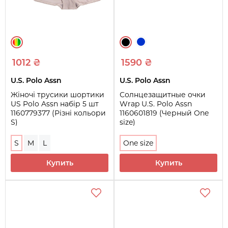
1012 ₴
1590 ₴
U.S. Polo Assn
U.S. Polo Assn
Жіночі трусики шортики
Солнцезащитные очки
US Polo Assn набір 5 шт
Wrap U.S. Polo Assn
1160779377 (Різні кольори
1160601819 (Черный One
S)
size)
S
M
L
One size
Купить
Купить