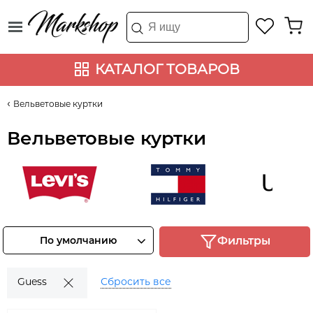
КАТАЛОГ ТОВАРОВ
Вельветовые куртки
Вельветовые куртки
Levi's
Tommy Hilfiger
UNIQL
Смотреть
Смотреть
Смотрет
По умолчанию
Фильтры
товары
товары
товары
Guess
Сбросить все