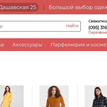
. Дашавская 25
Большой выбор одеж
Свяжитесь
Найти
(095) 31
Перезвон
ье
Аксессуары
Парфюмерия и косме