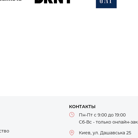
MBIA
DKNY
Gap
реть
Смотреть
Смотреть
ары
товары
товары
КОНТАКТЫ
Пн-Пт с 9:00 до 19:00
Сб-Вс - только онлайн-за
ство
Киев, ул. Дашавська 25