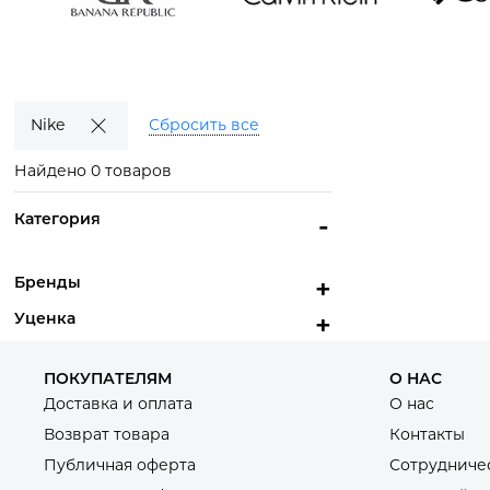
Banana
Calvin Klein
COLU
Republic
Смотреть
Смот
товары
тов
Смотреть
товары
Nike
Сбросить все
Найдено 0 товаров
Категория
-
Бренды
+
Уценка
+
ПОКУПАТЕЛЯМ
О НАС
Доставка и оплата
О нас
Возврат товара
Контакты
Публичная оферта
Сотрудниче