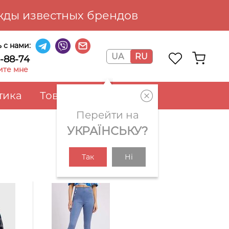
ды известных брендов
 с нами:
UA
RU
6-88-74
ите мне
тика
Товары для дома
Перейти на
УКРАЇНСЬКУ?
Так
Ні