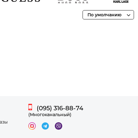
Guess
Hugo Boss
Karl Lagerfel
По умолчанию
Смотреть
Смотреть
Смотреть
товары
товары
товары
(095) 316-88-74
(Многоканальный)
казы