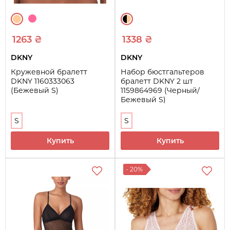
1263 ₴
1338 ₴
DKNY
DKNY
Кружевной бралетт
Набор бюстгальтеров
DKNY 1160333063
бралетт DKNY 2 шт
(Бежевый S)
1159864969 (Черный/
Бежевый S)
S
S
Купить
Купить
- 20%