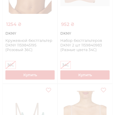
1254 ₴
952 ₴
DKNY
DKNY
Кружевной бюстгальтер
Набор бюстгальтеров
DKNY 1159845195
DKNY 2 шт 1159840983
(Розовый 36C)
(Разные цвета 34C)
36C
34C
Купить
Купить