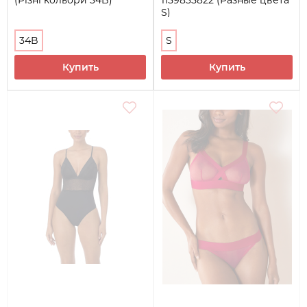
S)
34B
S
Купить
Купить