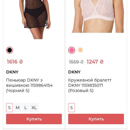
1616 ₴
1247 ₴
1559 ₴
DKNY
DKNY
Пеньюар DKNY з
Кружевной бралетт
вишивкою 1159864154
DKNY 1159835071
(Чорний S)
(Розовый S)
S
M
L
XL
S
Купить
Купить