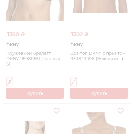
1390 ₴
1302 ₴
DKNY
DKNY
Кружевной бралетт
Бра-топ DKNY с принтом
DKNY 1159811551 (Черный,
1159849496 (Бежевый L)
S)
S
L
Купить
Купить