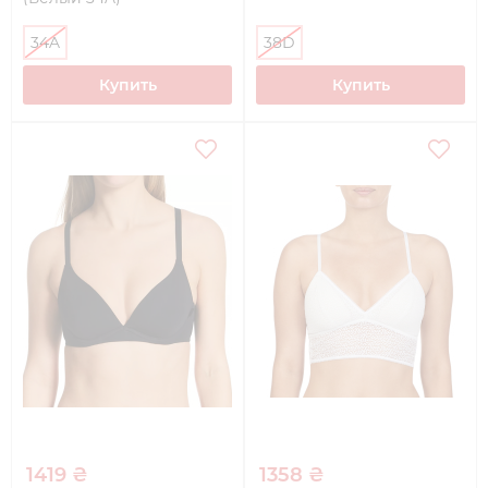
34A
38D
Купить
Купить
1419 ₴
1358 ₴