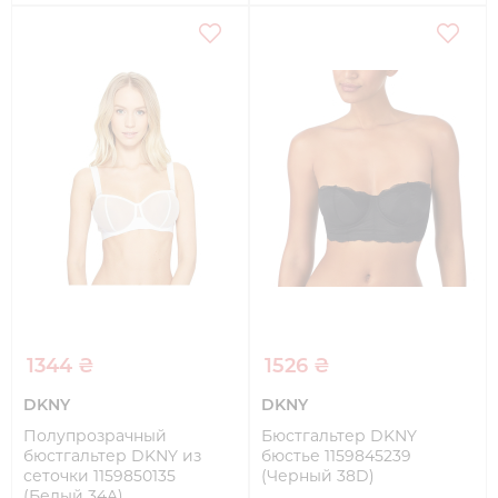
1344 ₴
1526 ₴
DKNY
DKNY
Полупрозрачный
Бюстгальтер DKNY
бюстгальтер DKNY из
бюстье 1159845239
сеточки 1159850135
(Черный 38D)
(Белый 34A)