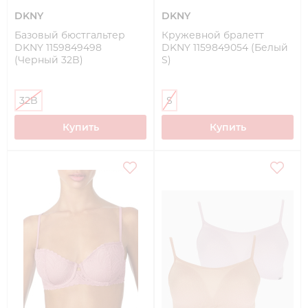
DKNY
DKNY
Базовый бюстгальтер
Кружевной бралетт
DKNY 1159849498
DKNY 1159849054 (Белый
(Черный 32B)
S)
32B
S
Купить
Купить