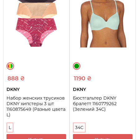
888 ₴
1190 ₴
DKNY
DKNY
Набор женских трусиков
Бюстгальтер DKNY
DKNY хипстеры 3 шт
бралетт 1160779262
1160875649 (Разные цвета
(Зелений 34C)
L)
L
34C