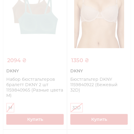
2094 ₴
1350 ₴
DKNY
DKNY
Набор бюстгальтеров
Бюстгальтер DKNY
бралетт DKNY 2 шт
1159840922 (Бежевый
1159840965 (Разные цвета
32D)
M)
M
32D
Купить
Купить