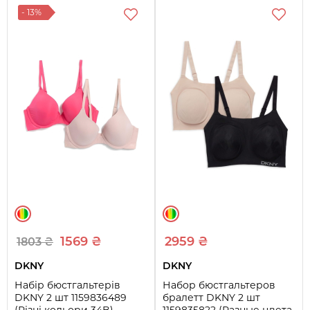
- 13%
1569 ₴
2959 ₴
1803 ₴
DKNY
DKNY
Набір бюстгальтерів
Набор бюстгальтеров
DKNY 2 шт 1159836489
бралетт DKNY 2 шт
(Різні кольори 34B)
1159835822 (Разные цвета