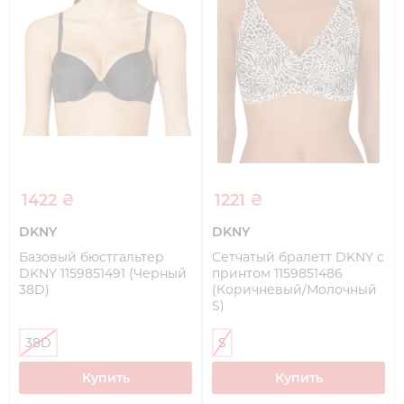
1422 ₴
1221 ₴
DKNY
DKNY
Базовый бюстгальтер
Сетчатый бралетт DKNY с
DKNY 1159851491 (Черный
принтом 1159851486
38D)
(Коричневый/Молочный
S)
38D
S
Купить
Купить