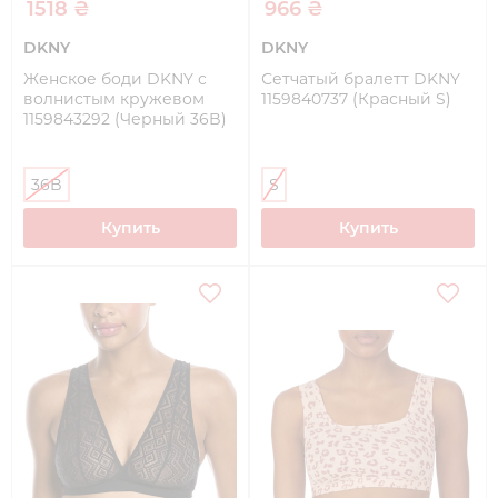
1518 ₴
966 ₴
DKNY
DKNY
Женское боди DKNY с
Сетчатый бралетт DKNY
волнистым кружевом
1159840737 (Красный S)
1159843292 (Черный 36B)
36B
S
Купить
Купить