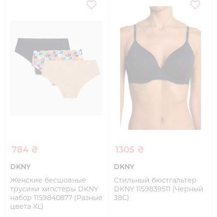
784 ₴
1305 ₴
DKNY
DKNY
Женские бесшовные
Стильный бюстгальтер
трусики хипстеры DKNY
DKNY 1159839511 (Черный
набор 1159840877 (Разные
38C)
цвета XL)