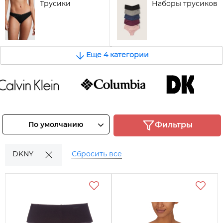
Трусики
Наборы трусиков
Еще 4 категории
lvin Klein
COLUMBIA
DKNY
Смотреть
Смотреть
Смотреть
По умолчанию
Фильтры
товары
товары
товары
DKNY
Сбросить все