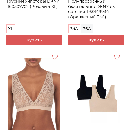
Трусики хипстеры DKNY
Полупрозрачный
1160507702 (Розовый XL)
бюстгальтер DKNY из
сеточки 1160149934
(Оранжевый 34A)
XL
34A
36A
Купить
Купить