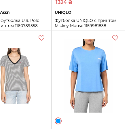
1324 ₴
 Assn
UNIQLO
футболка U.S. Polo
Футболка UNIQLO с принтом
ринтом 1160789558
Mickey Mouse 1159981838
S)
(Бордовый S)
XL
S
XL
Купить
Купить