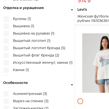
Черный (27)
974 ₴
Mickey Mouse (1)
Черный/Белый (2)
Отделка и украшения
-
Levi's
Pokémon (1)
Женская футболка
Бусины (1)
рубчик 116103636
Tamagotchi (1)
XL)
Вышивка (1)
The Super Mario Galaxy (1)
XL
Вышивка на рукавах (1)
Toy Story (1)
Вышитый логотип (1)
Купи
Ажурный узор (1)
Вышитый логотип бренда (5)
Архитектура Парижа, логотип
бренда (1)
Вышитый флаг бренда (2)
Вышитый логотип (1)
Искусственный жемчуг, камни (1)
Горы (1)
Камни (1)
Есть (27)
Логотип бренда (10)
Особенности
-
Есть принт (1)
Логотип бренда из пайеток (3)
Логотип (1)
Логотип из страз (1)
Асимметричная (3)
Логотип бренда (37)
Монограмма бренда VSX (1)
Вырез на спинке (3)
Логотип бренда , принт орла (1)
Нашивки (1)
Застежка-кнопка (2)