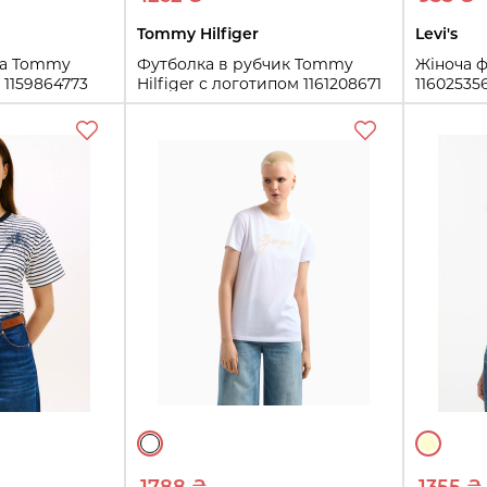
Tommy Hilfiger
Levi's
ка Tommy
Футболка в рубчик Tommy
Жіноча ф
у 1159864773
Hilfiger с логотипом 1161208671
11602535
ый XS)
(Голубой S)
XS
S
S
XL
ть
Купить