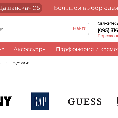
. Дашавская 25
Большой выбор одеж
Свяжитесь
Найти
(095) 31
Перезвон
ье
Аксессуары
Парфюмерия и косме
и
Футболки
Gap
Guess
Hug