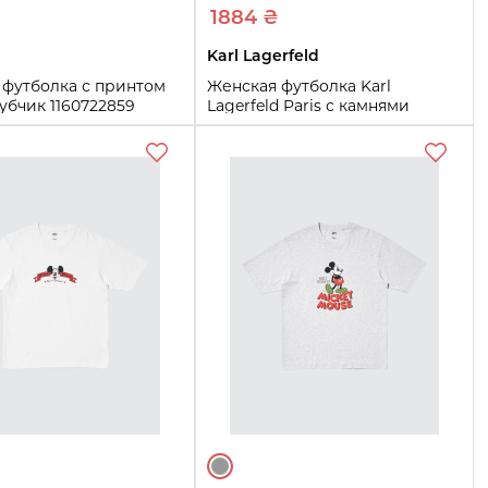
1884 ₴
Karl Lagerfeld
 футболка с принтом
Женская футболка Karl
рубчик 1160722859
Lagerfeld Paris с камнями
X)
1160681302 (Черный M)
M
Купить
Купить