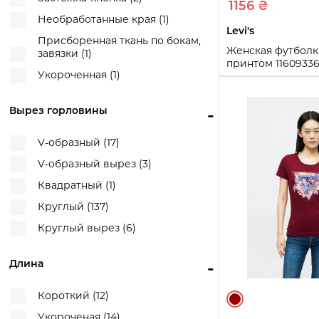
1156 ₴
Логотип бренда, оригинальный
Пайетки (1)
Необработанные края (1)
принт (1)
Levi's
Прозрачный логотип бренда (1)
Присборенная ткань по бокам,
Логотип бренда, принт сзади (1)
Женская футболка
завязки (1)
Стразы (10)
принтом 1160933
Логотип бренда, цветочный
Укороченная (1)
(Молочный S)
Флаг-логотип бренда (3)
принт (1)
Флажок бренда (1)
S
M
L
Логотип бренда, цветочный узор
Вырез горловины
-
(1)
Купи
Логотип бренда, Шуппет,
V-образный (17)
автограф (2)
V-образный вырез (3)
Надпись (1)
Квадратный (1)
Надпись и логотип бренда (2)
Круглый (137)
Оригинальный принт (2)
Круглый вырез (6)
Полосатый принт (3)
Полоска (3)
Длина
-
Полоска, рисунок (1)
Короткий (12)
Полоски (4)
Укороченая (14)