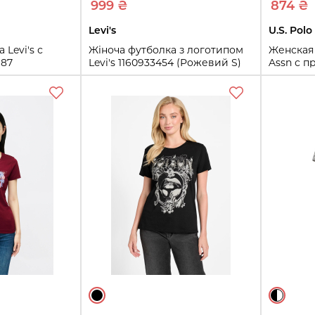
999 ₴
874 ₴
Levi's
U.S. Polo
 Levi's с
Жіноча футболка з логотипом
Женская 
687
Levi's 1160933454 (Рожевий S)
Assn с п
(Черный 
S
XL
S
M
Купить
ть