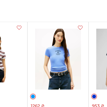
Смотреть
Смотреть
См
товары
товары
т
1262 ₴
953 ₴