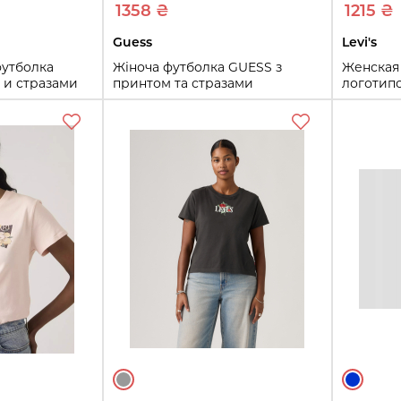
1358 ₴
1215 ₴
Guess
Levi's
футболка
Жіноча футболка GUESS з
Женская 
 и стразами
принтом та стразами
логотипо
довый M)
1160876976 (Чорний XS)
Белый S
XS
S
M
S
M
ть
Купить