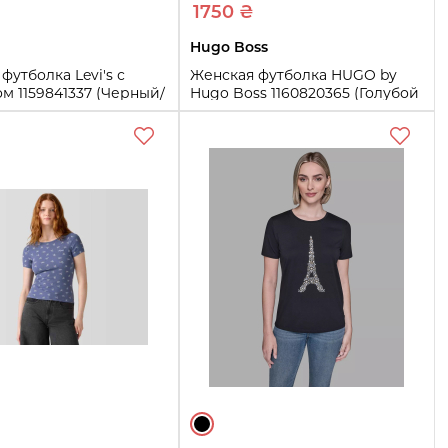
1750 ₴
Hugo Boss
футболка Levi's с
Женская футболка HUGO by
м 1159841337 (Черный/
Hugo Boss 1160820365 (Голубой
)
S)
S
Купить
Купить