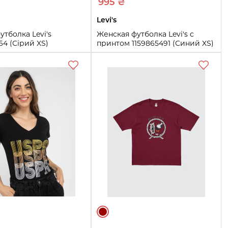
995 ₴
Levi's
утболка Levi's
Женская футболка Levi's с
64 (Сірий XS)
принтом 1159865491 (Синий XS)
L
XS
L
Купить
Купить