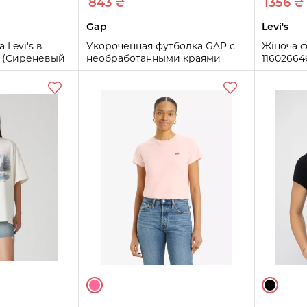
843 ₴
1356 ₴
Gap
Levi's
 Levi's в
Укороченная футболка GAP с
Жіноча ф
1 (Сиреневый
необработанными краями
11602664
1161020877 (Бежевый S)
XS
M
S
ть
Купить