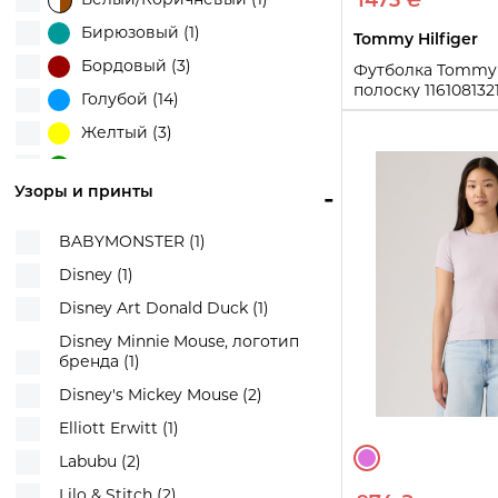
1473 ₴
Бирюзовый (1)
Tommy Hilfiger
Бордовый (3)
Футболка Tommy H
полоску 116108132
Голубой (14)
M
Желтый (3)
Зеленый (8)
Купи
Узоры и принты
-
Коричневый (3)
Красный (10)
BABYMONSTER (1)
Молочный (11)
Disney (1)
Разные цвета (3)
Disney Art Donald Duck (1)
Розовый (15)
Disney Minnie Mouse, логотип
бренда (1)
Серый (12)
Disney's Mickey Mouse (2)
Синий (11)
Elliott Erwitt (1)
Синий/Белый (1)
Labubu (2)
Сиреневый (1)
Lilo & Stitch (2)