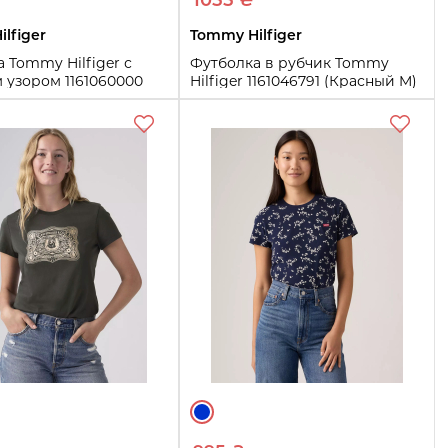
1055 ₴
lfiger
Tommy Hilfiger
 Tommy Hilfiger с
Футболка в рубчик Tommy
 узором 1161060000
Hilfiger 1161046791 (Красный M)
ый M)
M
XL
Купить
Купить