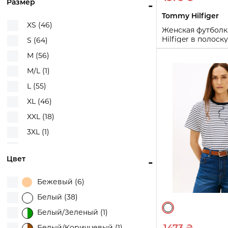
Размер
-
Karl Lagerfeld (9)
Tommy Hilfiger
Levi's (34)
XS (46)
Женская футбол
Michael Kors (1)
Hilfiger в полоск
S (64)
Ralph Lauren (1)
(Белый/Коричнев
M (56)
Tommy Hilfiger (15)
XS
L
M/L (1)
U.S. Polo Assn (4)
Купи
L (55)
UNIQLO (33)
XL (46)
Victoria's Secret (4)
XXL (18)
3XL (1)
0X (1)
Цвет
-
1X (2)
3X (2)
Бежевый (6)
4X (1)
Белый (38)
Белый/Зеленый (1)
Белый/Коричневый (1)