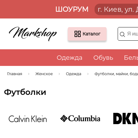
ШОУРУМ
г. Киев, ул
Каталог
Одежда
Обувь
Бел
Главная
Женское
Одежда
Футболки, майки, бод
Футболки
Calvin Klein
COLUMBIA
DKNY