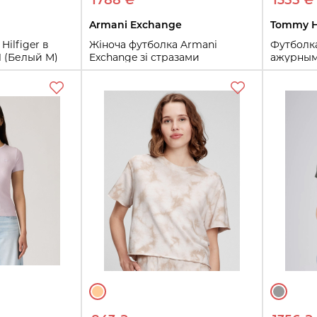
1788 ₴
1355 ₴
Armani Exchange
Tommy Hi
ilfiger в
Жіноча футболка Armani
Футболка
1 (Белый M)
Exchange зі стразами
ажурным
1161075903 (Білий XS)
(Молочн
XS
M
L
ть
Купить