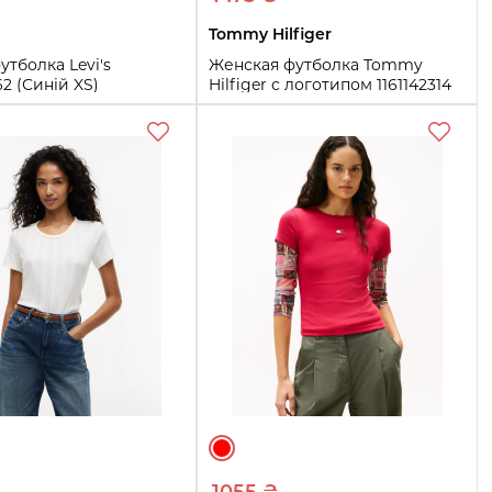
Tommy Hilfiger
утболка Levi's
Женская футболка Tommy
62 (Синій XS)
Hilfiger с логотипом 1161142314
(Бордовый XL)
M
1X
3X
4X
XL
XXL
Купить
Купить