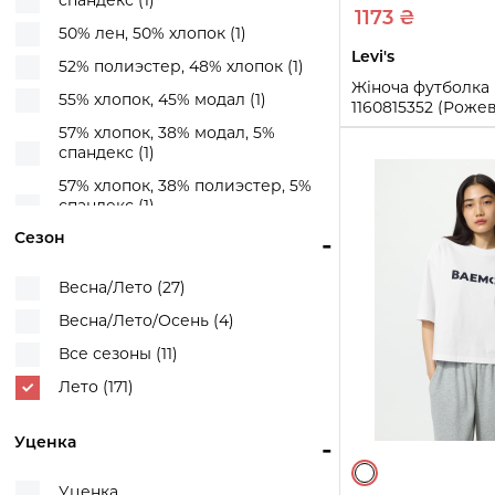
спандекс (1)
Шри-Ланка (8)
1173 ₴
50% лен, 50% хлопок (1)
Levi's
52% полиэстер, 48% хлопок (1)
Жіноча футболка L
55% хлопок, 45% модал (1)
1160815352 (Роже
57% хлопок, 38% модал, 5%
XS
S
M
спандекс (1)
57% хлопок, 38% полиэстер, 5%
Купи
спандекс (1)
Сезон
-
58% хлопок, 37% модал, 5%
эластан (1)
Весна/Лето (27)
60% хлопок, 40% модал (5)
Весна/Лето/Осень (4)
60% хлопок, 40% полиэстер (2)
Все сезоны (11)
66% полиэстер, 34% хлопок (1)
Лето (171)
76% хлопок, 24% нейлон (2)
84% полиамид, 16% эластан (2)
Уценка
-
88% полиамид, 12% эластан (1)
90% полиэстер, 10% спандекс (3)
Уценка