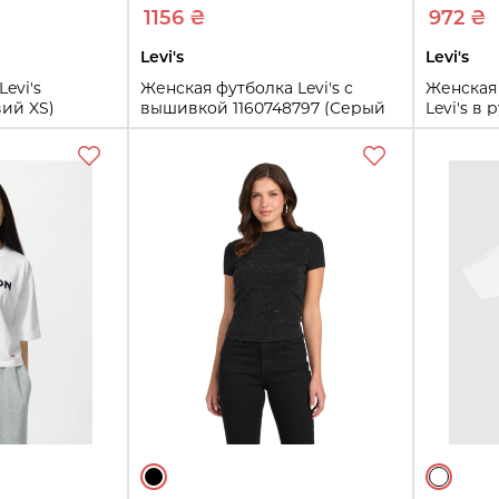
1156 ₴
972 ₴
Levi's
Levi's
evi's
Женская футболка Levi's с
Женская
вий XS)
вышивкой 1160748797 (Серый
Levi's в 
S)
(Синий 1
S
1X
ть
Купить