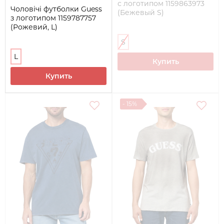
с логотипом 1159863973
Чоловічі футболки Guess
(Бежевый S)
з логотипом 1159787757
(Рожевий, L)
S
L
Купить
Купить
- 15%