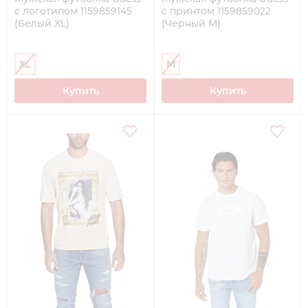
с логотипом 1159859145
с принтом 1159859022
(Белый XL)
(Черный M)
XL
M
Купить
Купить