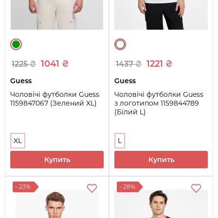
1041 ₴
1221 ₴
1225 ₴
1437 ₴
Guess
Guess
Чоловічі футболки Guess
Чоловічі футболки Guess
1159847067 (Зелений XL)
з логотипом 1159844789
(Білий L)
XL
L
Купить
Купить
- 23%
- 28%