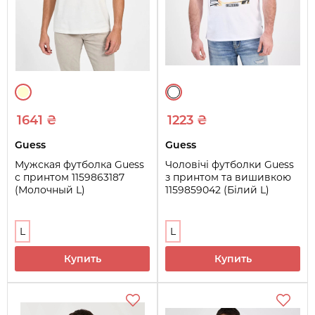
1641 ₴
1223 ₴
Guess
Guess
Мужская футболка Guess
Чоловічі футболки Guess
с принтом 1159863187
з принтом та вишивкою
(Молочный L)
1159859042 (Білий L)
L
L
Купить
Купить