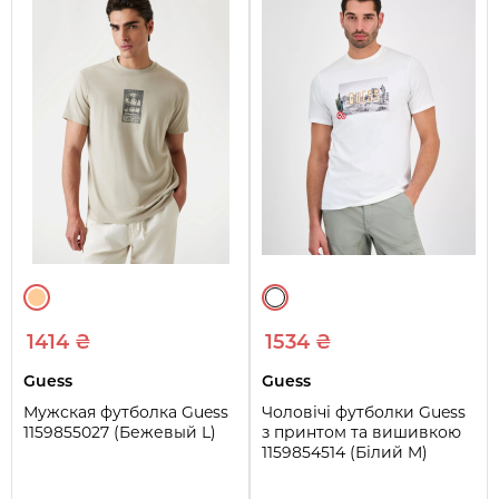
1414 ₴
1534 ₴
Guess
Guess
Мужская футболка Guess
Чоловічі футболки Guess
1159855027 (Бежевый L)
з принтом та вишивкою
1159854514 (Білий M)