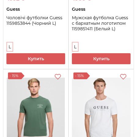
Guess
Guess
Чоловічі футболки Guess
Мужская футболка Guess
1159853844 (Чорний L)
с бархатным логотипом
1159851411 (Белый L)
L
L
Купить
Купить
- 15%
- 15%