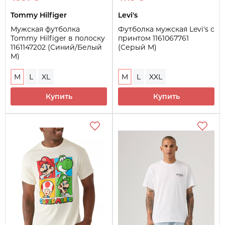
Tommy Hilfiger
Levi's
Мужская футболка
Футболка мужская Levi's с
Tommy Hilfiger в полоску
принтом 1161067761
1161147202 (Синий/Белый
(Серый M)
M)
M
L
XL
M
L
XXL
Купить
Купить