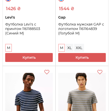
1426 ₴
1544 ₴
Levi's
Gap
Футболка Levi's с
Футболка мужская GAP с
принтом 1161188503
логотипом 1161164839
(Синий M)
(Голубой M)
M
M
XL
XXL
Купить
Купить