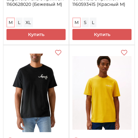
1160628020 (Бежевый M)
1160593415 (Красный M)
M
L
XL
M
S
L
Купить
Купить