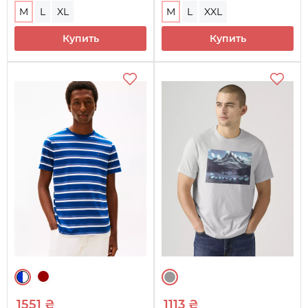
M
L
XL
M
L
XXL
Купить
Купить
1551 ₴
1113 ₴