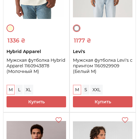
1336 ₴
1177 ₴
Hybrid Apparel
Levi's
Мужская футболка Hybrid
Мужская футболка Levi's с
Apparel 1160943878
принтом 1160929909
(Молочный M)
(Белый M)
M
L
XL
M
S
XXL
Купить
Купить