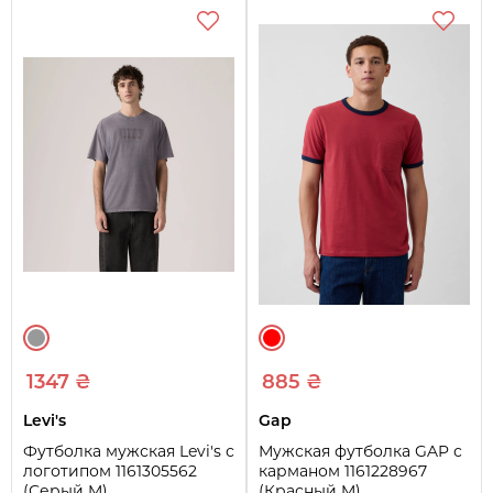
1347 ₴
885 ₴
Levi's
Gap
Футболка мужская Levi's с
Мужская футболка GAP с
логотипом 1161305562
карманом 1161228967
(Серый M)
(Красный M)