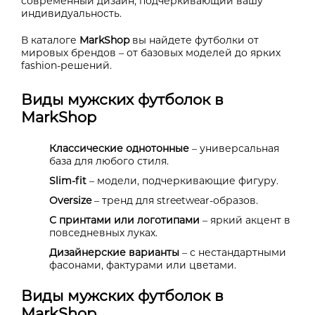
современный дизайн, подчеркивающий вашу
индивидуальность.
В каталоге
MarkShop
вы найдете футболки от
мировых брендов – от базовых моделей до ярких
fashion-решений.
Виды мужских футболок в
MarkShop
Классические однотонные
– универсальная
база для любого стиля.
Slim-fit
– модели, подчеркивающие фигуру.
Oversize
– тренд для streetwear-образов.
С принтами или логотипами
– яркий акцент в
повседневных луках.
Дизайнерские варианты
– с нестандартными
фасонами, фактурами или цветами.
Виды мужских футболок в
MarkShop