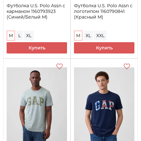
Футболка U.S. Polo Assn с
Футболка U.S. Polo Assn с
карманом 1160793923
логотипом 1160790841
(Синий/Белый M)
(Красный M)
M
L
XL
M
XL
XXL
Купить
Купить