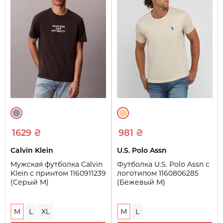
1629 ₴
981 ₴
Calvin Klein
U.S. Polo Assn
Мужская футболка Calvin
Футболка U.S. Polo Assn с
Klein с принтом 1160911239
логотипом 1160806285
(Серый M)
(Бежевый M)
M
L
XL
M
L