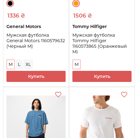
1336 ₴
1506 ₴
General Motors
Tommy Hilfiger
Мужская футболка
Мужская футболка
General Motors 1160579632
Tommy Hilfiger
(Черный M)
1160573865 (Оранжевый
M)
M
L
XL
M
Купить
Купить