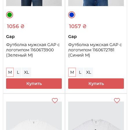
1056 ₴
1057 ₴
Gap
Gap
Футболка мужская GAP с
Футболка мужская GAP с
логотипом 1160673900
логотипом 1160672781
(Зеленый M)
(Синий M)
M
L
XL
M
L
XL
Купить
Купить