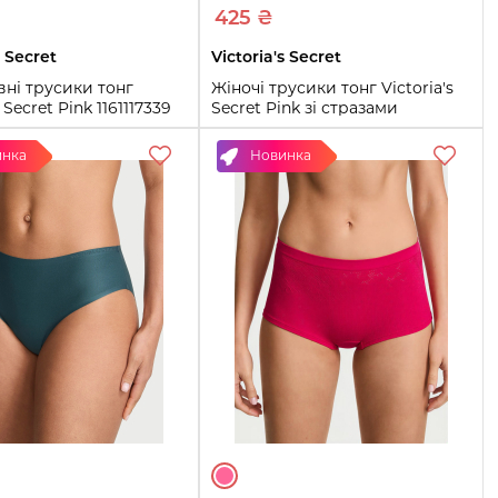
425 ₴
s Secret
Victoria's Secret
ні трусики тонг
Жіночі трусики тонг Victoria's
s Secret Pink 1161117339
Secret Pink зі стразами
нчевий XS)
1161117595 (Рожевий XS)
инка
Новинка
M
L
XS
S
M
Купить
Купить