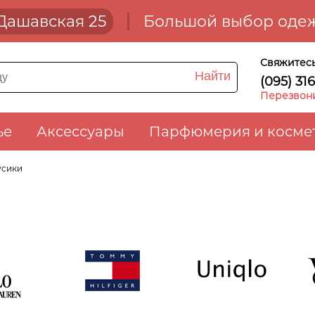
. Дашавская 25
Большой выбор одеж
Свяжитесь
Найти
(095) 31
Перезвон
ье
Аксессуары
Парфюмерия и косме
усики
auren
Tommy Hilfiger
UNIQLO
V