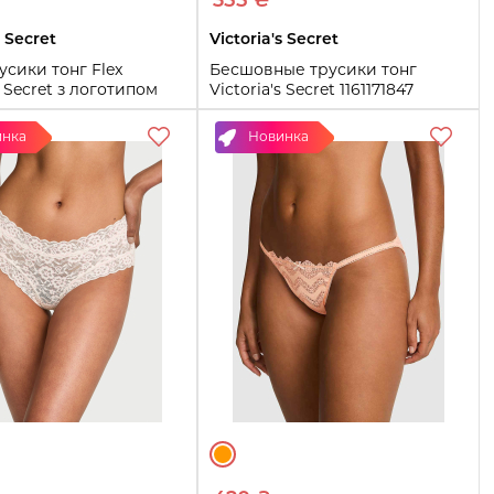
355 ₴
s Secret
Victoria's Secret
русики тонг Flex
Бесшовные трусики тонг
s Secret з логотипом
Victoria's Secret 1161171847
27 (Бэзовий M)
(Синий L)
инка
Новинка
L
Купить
Купить