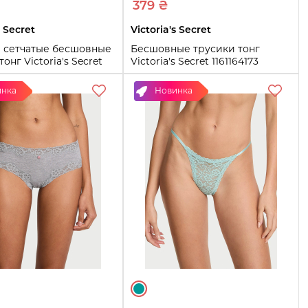
379 ₴
s Secret
Victoria's Secret
 сетчатые бесшовные
Бесшовные трусики тонг
онг Victoria's Secret
Victoria's Secret 1161164173
07 (Черный S)
(Черный L)
инка
Новинка
L
Купить
Купить