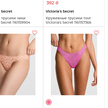
392 ₴
s Secret
Victoria's Secret
 трусики чики
Кружевные трусики тонг
s Secret 1161159904
Victoria's Secret 1161157366
)
(Бирюзовый S)
S
Купить
Купить