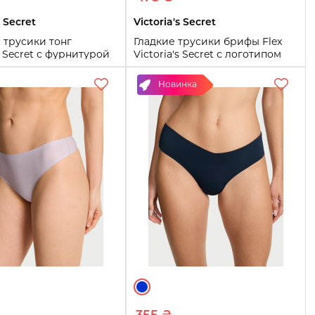
s Secret
Victoria's Secret
 трусики тонг
Гладкие трусики брифы Flex
's Secret с фурнитурой
Victoria's Secret с логотипом
13 (Синий M)
1161099558 (Сиреневый L)
Новинка
L
XL
Купить
Купить