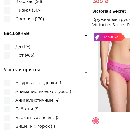
388 ₴
Высокая (50)
Черный (148)
Низкая (367)
Victoria's Secret
Черный/Белый (1)
Средняя (176)
Кружевные труси
Черный/Красный (2)
Victoria's Secret 1
(Розовый L)
Черный/Розовый (1)
Бесшовные
-
Новинка
L
Да (119)
Купи
Нет (475)
Узоры и принты
-
Ажурные сердечки (1)
Анималистический узор (1)
Анималистичный (4)
Бабочки (5)
Бархатные звезды (2)
Вишенки, горох (1)