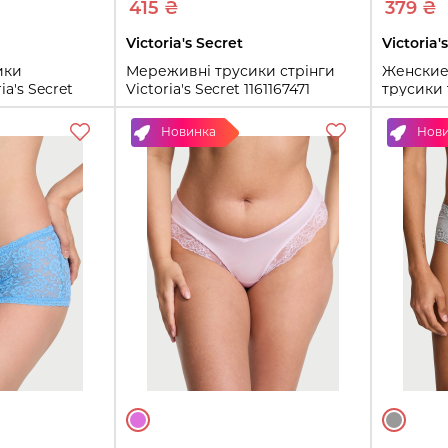
415 ₴
379 ₴
Victoria's Secret
Victoria'
ики
Мереживні трусики стрінги
Женские
ia's Secret
Victoria's Secret 1161167471
трусики т
1161112547
(Коричневий S)
11604653
Новинка
Нов
S
M
XL
S
XL
Купить
ть