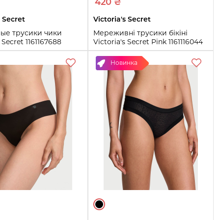
420 ₴
s Secret
Victoria's Secret
ые трусики чики
Мереживні трусики бікіні
s Secret 1161167688
Victoria's Secret Pink 1161116044
ый L)
(Помаранчевий XS)
Новинка
XS
S
M
L
Купить
Купить