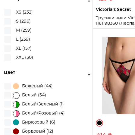
-
Victoria's Secret
XS (232)
Трусики чики Vict
S (296)
1161198360 (Леоп
M (259)
XS
S
M
L
L (239)
Купи
XL (157)
XXL (50)
Цвет
-
Бежевый (44)
Белый (34)
Белый/Зеленый (1)
Белый/Розовый (4)
Бирюзовый (6)
Бордовый (12)