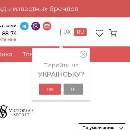
ды известных брендов
 с нами:
UA
RU
6-88-74
ите мне
тика
Товары для дома
Перейти на
УКРАЇНСЬКУ?
Так
Ні
ictoria's Secret
По умолчанию