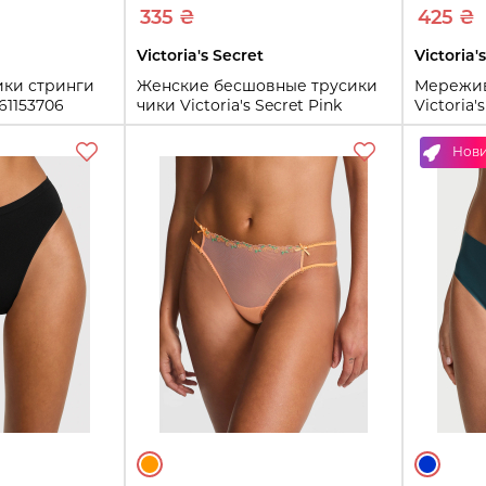
335 ₴
425 ₴
Victoria's Secret
Victoria'
ики стринги
Женские бесшовные трусики
Мережив
161153706
чики Victoria's Secret Pink
Victoria'
1159933700 (Бежевый S)
(Помара
Нов
S
M
L
XS
S
ть
Купить