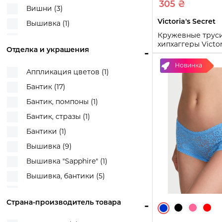
305 ₴
Вишни (3)
Victoria's Secret
Вышивка (1)
Кружевные трус
Вышивка с логотипом бренда (1)
хипхаггеры Victor
Отделка и украшения
-
Геометрический узор, логотип
PINK со стразами 
бренда (1)
(Розовый XS)
Новинка
Аппликация цветов (1)
Горошек (14)
XS
S
M
Бантик (17)
Горошек, бантики (1)
Купи
Бантик, помпоны (1)
Есть (15)
Бантик, стразы (1)
Клетка (1)
Бантики (1)
Клетчатый принт (8)
Вышивка (9)
Клетчатый узор (2)
Вышивка "Sapphire" (1)
Леопардовый принт (12)
Вышивка, бантики (5)
Леопардовый принт, логотип
бренда (2)
Вышивка, ремешки (2)
Страна-производитель товара
-
Леопардовый узор (2)
Горошек (1)
Логотип бренда (100)
Декоративные пуговицы (1)