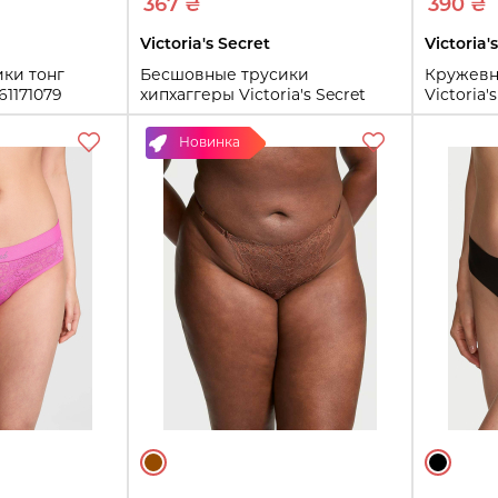
367 ₴
390 ₴
Victoria's Secret
Victoria'
ки тонг
Бесшовные трусики
Кружевн
161171079
хипхаггеры Victoria's Secret
Victoria'
Pink с кружевом 1161170694
(Молочн
(Синий L)
Новинка
L
L
ть
Купить