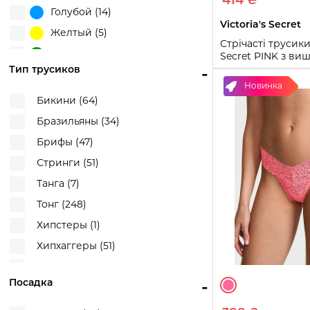
414 ₴
Голубой (14)
Victoria's Secret
Желтый (5)
Стрічасті трусики 
Зеленый (33)
Secret PINK з в
1161193940 (Чорни
Тип трусиков
-
Коричневый (42)
Новинка
XS
S
M
Красный (28)
Бикини (64)
Леопардовый (27)
Купи
Бразильяны (34)
Молочный (25)
Брифы (47)
Оранжевый (9)
Стринги (51)
Разные цвета (3)
Танга (7)
Розовый (106)
Тонг (248)
Салатовый (3)
Хипстеры (1)
Серый (32)
Хипхаггеры (51)
Синий (24)
Чики (90)
Сиреневый (20)
Посадка
-
Шортики (45)
Фиолетовый (14)