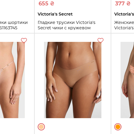
655 ₴
377 ₴
Victoria's Secret
Victoria'
ики шортики
Гладкие трусики Victoria's
Женские
161163745
Secret чики с кружевом
Victoria'
1161163173 (Сиреневый L)
(Серый L
L
L
ть
Купить