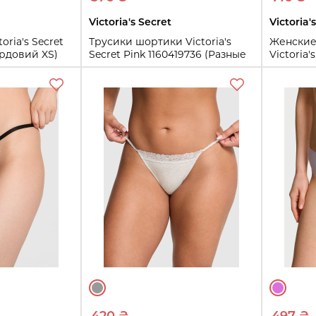
Victoria's Secret
Victoria'
oria's Secret
Трусики шортики Victoria's
Женские
ардовий XS)
Secret Pink 1160419736 (Разные
Victoria
цвета S)
11610572
S
L
M
L
ть
Купить