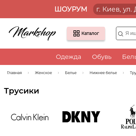
ШОУРУМ
г. Киев, ул
Каталог
Одежда
Обувь
Бел
Главная
Женское
Белье
Нижнее белье
Тр
Трусики
Calvin Klein
DKNY
Ralph L