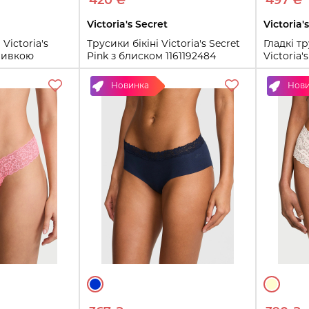
420 ₴
497 ₴
Victoria's Secret
Victoria'
Victoria's
Трусики бікіні Victoria's Secret
Гладкі т
ишивкою
Pink з блиском 1161192484
Victoria'
й XS)
(Сірий XS)
11611810
Новинка
Нов
XS
M
M
L
ть
Купить