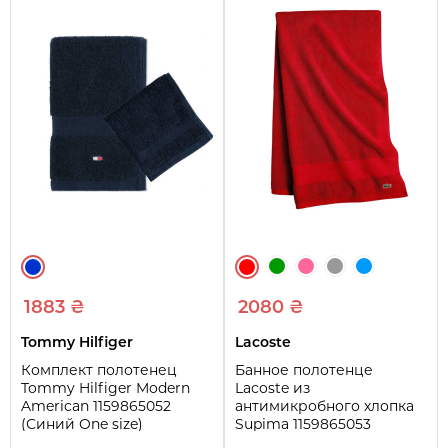
1883 ₴
2080 ₴
Tommy Hilfiger
Lacoste
Комплект полотенец
Банное полотенце
Tommy Hilfiger Modern
Lacoste из
American 1159865052
антимикробного хлопка
(Синий One size)
Supima 1159865053
(Красный One size)