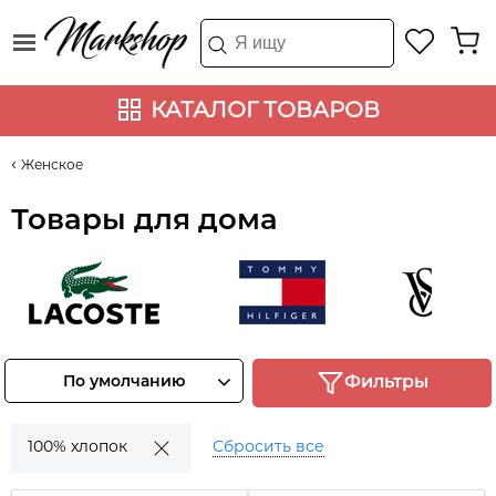
КАТАЛОГ ТОВАРОВ
Женское
Товары для дома
Lacoste
Tommy Hilfiger
Victoria's 
Смотреть
Смотреть
Смотрет
По умолчанию
Фильтры
товары
товары
товары
100% хлопок
Сбросить все