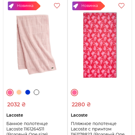
Новинка
Новинка
2032 ₴
2280 ₴
Lacoste
Lacoste
Банное полотенце
Пляжное полотенце
Lacoste 1161264511
Lacoste с принтом
(Розовый One size)
1161178823 (Розовый One