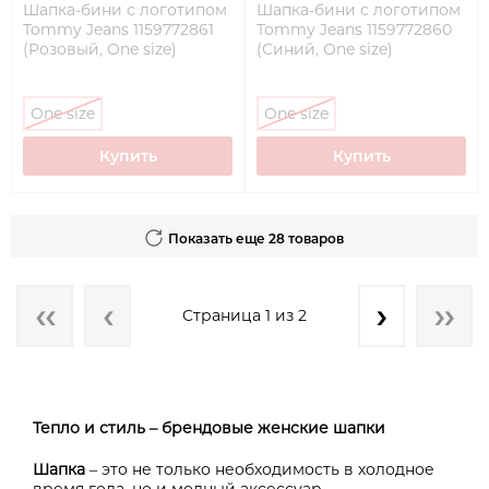
Шапка-бини с логотипом
Шапка-бини с логотипом
Tommy Jeans 1159772861
Tommy Jeans 1159772860
(Розовый, One size)
(Синий, One size)
One size
One size
Купить
Купить
Показать еще 28 товаров
Страница 1 из 2
Тепло и стиль – брендовые женские шапки
Шапка
– это не только необходимость в холодное
время года, но и модный аксессуар,