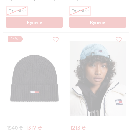
One size
One size
Купить
Купить
- 14%
1317 ₴
1213 ₴
1540 ₴