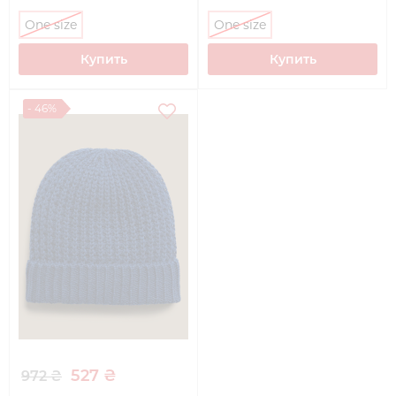
One size
One size
Купить
Купить
- 46%
527 ₴
972 ₴