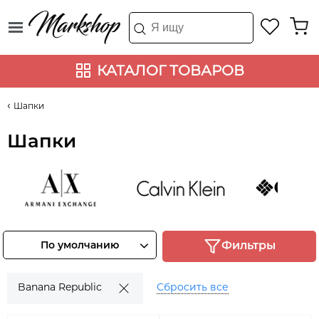
КАТАЛОГ ТОВАРОВ
Шапки
Шапки
Armani
Calvin Klein
COLUMB
Exchange
Смотреть
Смотреть
По умолчанию
Фильтры
товары
товары
Смотреть
товары
Banana Republic
Сбросить все