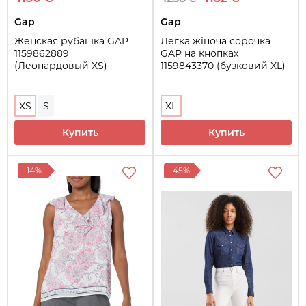
Gap
Gap
Женская рубашка GAP
Легка жіноча сорочка
1159862889
GAP на кнопках
(Леопардовый XS)
1159843370 (бузковий XL)
XS
S
XL
Купить
Купить
- 14%
- 45%