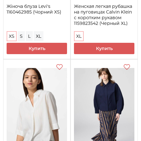
Жіноча блуза Levi's
Женская легкая рубашка
1160462985 (Чорний XS)
на пуговицах Calvin Klein
с коротким рукавом
1159823542 (Черный XL)
XS
S
L
XL
XL
Купить
Купить