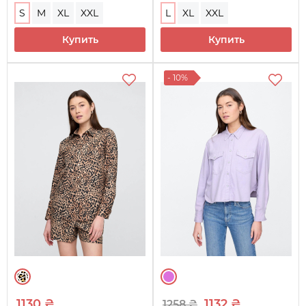
S
M
XL
XXL
L
XL
XXL
Купить
Купить
- 10%
1130 ₴
1132 ₴
1258 ₴