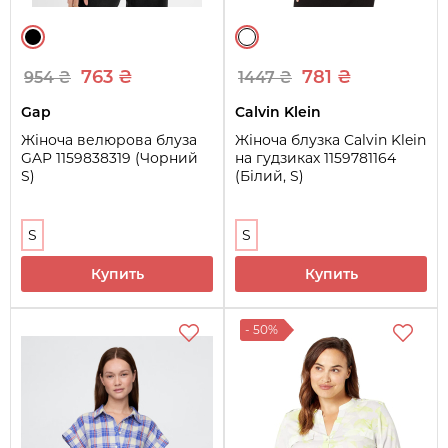
763 ₴
781 ₴
954 ₴
1447 ₴
Gap
Calvin Klein
Жіноча велюрова блуза
Жіноча блузка Calvin Klein
GAP 1159838319 (Чорний
на гудзиках 1159781164
S)
(Білий, S)
S
S
Купить
Купить
- 50%