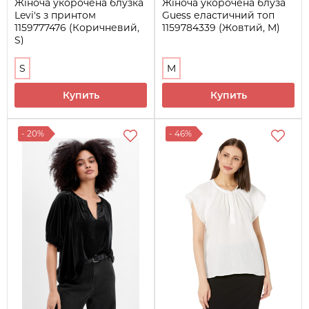
Жіноча укорочена блузка
Жіноча укорочена блуза
Levi's з принтом
Guess еластичний топ
1159777476 (Коричневий,
1159784339 (Жовтий, M)
S)
S
M
Купить
Купить
- 20%
- 46%