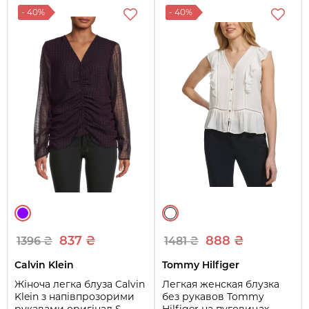
- 40%
- 40%
837 ₴
888 ₴
1396 ₴
1481 ₴
Calvin Klein
Tommy Hilfiger
Жіноча легка блуза Calvin
Легкая женская блузка
Klein з напівпрозорими
без рукавов Tommy
рукавами оригінал S
Hilfiger на пуговицах