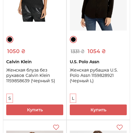
1050 ₴
1054 ₴
1331 ₴
Calvin Klein
U.S. Polo Assn
Женская блуза без
Женская рубашка U.S.
рукавов Calvin Klein
Polo Assn 1159828921
1159858639 (Черный S)
(Черный L)
S
L
Купить
Купить