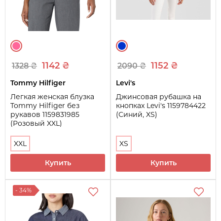
1142 ₴
1152 ₴
1328 ₴
2090 ₴
Tommy Hilfiger
Levi's
Легкая женская блузка
Джинсовая рубашка на
Tommy Hilfiger без
кнопках Levi's 1159784422
рукавов 1159831985
(Синий, XS)
(Розовый XXL)
XXL
XS
Купить
Купить
- 34%