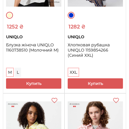
1252 ₴
1282 ₴
UNIQLO
UNIQLO
Блузка жіноча UNIQLO
Хлопковая рубашка
1160738510 (Молочний M)
UNIQLO 1159854266
(Синий XXL)
M
L
XXL
Купить
Купить