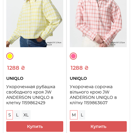
1288 ₴
1288 ₴
UNIQLO
UNIQLO
Укороченная рубашка
Укорочена сорочка
свободного кроя JW
вільного крою JW
ANDERSON UNIQLO в
ANDERSON UNIQLO в
клетку 1159862429
клітку 1159863607
(Желтый S)
(рожевий M)
S
L
XL
M
L
Купить
Купить