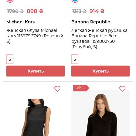
898 ₴
914 ₴
1790 ₴
1313 ₴
Michael Kors
Banana Republic
Женская блуза Michael
Легкая женская рубашка
Kors 1159796749 (Розовый,
Banana Republic без
S)
рукавов 1159802730
(Голубой, S)
S
S
Купить
Купить
- 21%