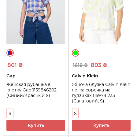
801 ₴
803 ₴
1618 ₴
Gap
Calvin Klein
Женская рубашка в
Жіноча блузка Calvin Klein
клетку Gap 1159846202
легка сорочка на
(Синий/Красный S)
гудзиках 1159781233
(Салатовий, S)
S
S
Купить
Купить