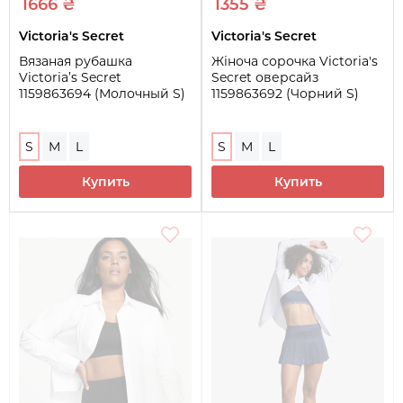
1666 ₴
1355 ₴
Victoria's Secret
Victoria's Secret
Вязаная рубашка
Жіноча сорочка Victoria's
Victoria’s Secret
Secret оверсайз
1159863694 (Молочный S)
1159863692 (Чорний S)
S
M
L
S
M
L
Купить
Купить