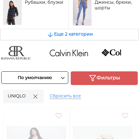
Рубашки, блузки
Джинсы, брюки,
шорты
Еще 2 категории
Banana
Calvin Klein
COLUMBIA
epublic
Смотреть
Смотреть
По умолчанию
Фильтры
товары
товары
Смотреть
товары
UNIQLO
Сбросить все