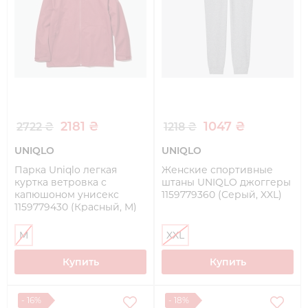
2181 ₴
1047 ₴
2722 ₴
1218 ₴
UNIQLO
UNIQLO
Парка Uniqlo легкая
Женские спортивные
куртка ветровка с
штаны UNIQLO джоггеры
капюшоном унисекс
1159779360 (Серый, XXL)
1159779430 (Красный, M)
M
XXL
Купить
Купить
- 16%
- 18%