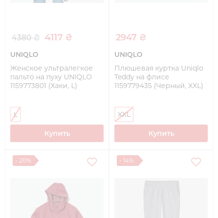
4117 ₴
2947 ₴
4380 ₴
UNIQLO
UNIQLO
Женское ультралегкое
Плюшевая куртка Uniqlo
пальто на пуху UNIQLO
Teddy на флисе
1159773801 (Хаки, L)
1159779435 (Черный, XXL)
L
XXL
Купить
Купить
- 20%
- 14%