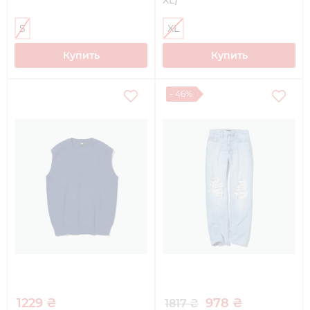
S
XL
Купить
Купить
- 46%
1229 ₴
978 ₴
1817 ₴