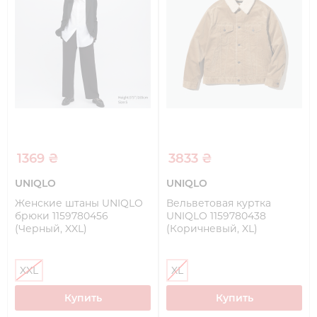
1369 ₴
3833 ₴
UNIQLO
UNIQLO
Женские штаны UNIQLO
Вельветовая куртка
брюки 1159780456
UNIQLO 1159780438
(Черный, XXL)
(Коричневый, XL)
XXL
XL
Купить
Купить