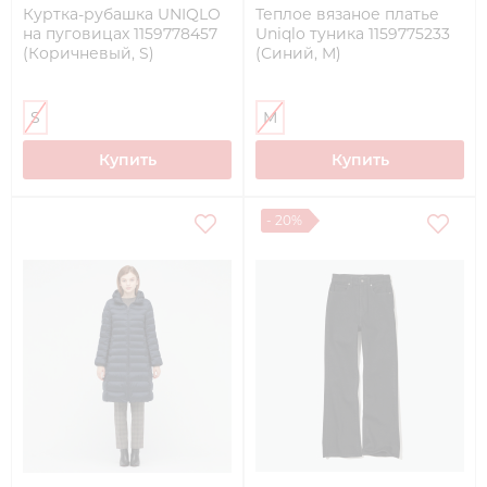
Куртка-рубашка UNIQLO
Теплое вязаное платье
на пуговицах 1159778457
Uniqlo туника 1159775233
(Коричневый, S)
(Синий, M)
S
M
Купить
Купить
- 20%