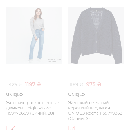
1197 ₴
975 ₴
1425 ₴
1189 ₴
UNIQLO
UNIQLO
Женские расклешенные
Женский сетчатый
джинсы Uniqlo узкие
короткий кардиган
1159778689 (Синий, 28)
UNIQLO кофта 1159779362
(Синий, S)