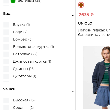
Зеленый (38)
W25 L31 (1)
Коричневый (39)
W28 L30 (1)
Вид
-
2635 ₴
Коричневый/Розовый (1)
W28 L33 (1)
Коричневый/Синий (1)
UNIQLO
Блузка (1)
W29 L28 (1)
Красный (7)
Легкий піджак Uni
Боди (2)
бавовни та льону
W30 L30 (1)
Молочный (31)
(Коричневий S)
Бомбер (3)
Оливковый (1)
Вельветовая куртка (1)
S
M
XL
Оранжевый (5)
Ветровка (22)
Купи
Розовый (17)
Джинсовая куртка (1)
Серый (39)
Джинсы (16)
Синий (51)
Джоггеры (1)
Синий/Белый (2)
Жилет (1)
Синий/Серый (1)
Чашки
-
Жилетка (21)
Сиреневый (5)
Кардиган (11)
Высокая (15)
Фиолетовый (5)
Кожаная куртка (3)
Средняя (2)