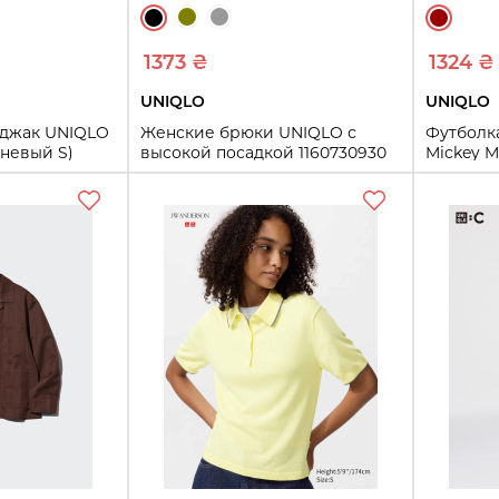
1373 ₴
1324 ₴
UNIQLO
UNIQLO
иджак UNIQLO
Женские брюки UNIQLO с
Футболк
чневый S)
высокой посадкой 1160730930
Mickey M
(Черный 6)
(Бордов
6
S
XL
ть
Купить