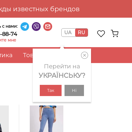
ды известных брендов
 с нами:
UA
RU
6-88-74
ите мне
тика
Товары для дома
Перейти на
УКРАЇНСЬКУ?
Так
Ні