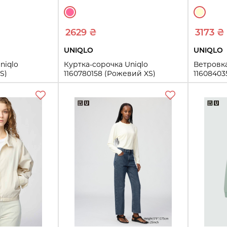
2629 ₴
3173 ₴
UNIQLO
UNIQLO
niqlo
Куртка-сорочка Uniqlo
Ветровк
S)
1160780158 (Рожевий XS)
11608403
XS
S
M
L
XL
XXL
XXL
ть
Купить