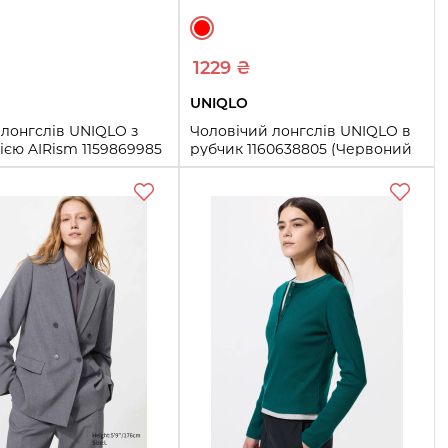
1229 ₴
UNIQLO
лонгслів UNIQLO з
Чоловічий лонгслів UNIQLO в
ією AIRism 1159869985
рубчик 1160638805 (Червоний
й M)
XS)
XXL
3XL
XS
S
M
L
Купить
Купить