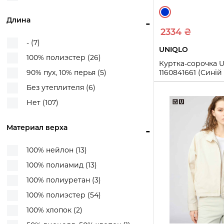
Черный (53)
Комбинезон (2)
Длина
-
Костюм (1)
2334 ₴
Куртка (19)
- (7)
UNIQLO
Куртка-рубашка (28)
100% полиэстер (26)
Куртка-сорочка U
Леггинсы (3)
90% пух, 10% перья (5)
1160841661 (Синій 
Лонгслив (13)
Без утеплителя (6)
S
M
L
Майка (7)
Нет (107)
Купи
Меховая куртка (31)
Пальто (11)
Материал верха
-
Пиджак (17)
100% нейлон (13)
Платье (19)
100% полиамид (13)
Плащ (3)
100% полиуретан (3)
Поло (1)
100% полиэстер (54)
Рубашка (17)
100% хлопок (2)
Свитер (16)