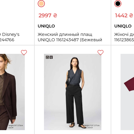
2997 ₴
1442 ₴
UNIQLO
UNIQLO
 Disney's
Женский длинный плащ
Жіночі д
1244766
UNIQLO 1161243487 (Бежевый
11612386
M)
24
25
M
30
32
ть
Купить