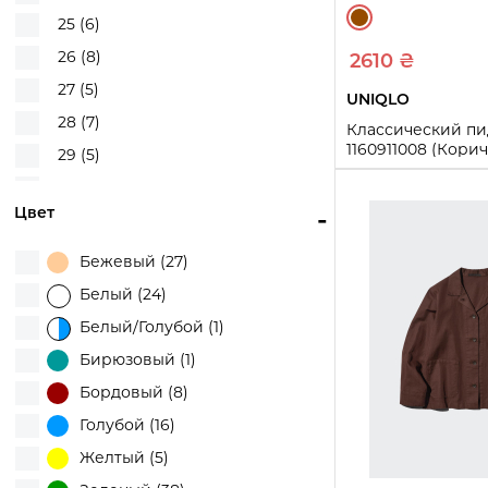
Old Navy (1)
25 (6)
Puma (2)
26 (8)
2610 ₴
Ralph Lauren (15)
27 (5)
UNIQLO
Tommy Hilfiger (250)
28 (7)
Классический п
U.S. Polo Assn (18)
1160911008 (Кори
29 (5)
UGG (2)
S
30 (4)
UNIQLO (377)
Цвет
-
32 (5)
Купи
Victoria's Secret (131)
XXS (1)
Бежевый (27)
Zara (2)
XS (63)
Белый (24)
S (110)
Белый/Голубой (1)
M (123)
Бирюзовый (1)
L (124)
Бордовый (8)
XL (107)
Голубой (16)
XXL (73)
Желтый (5)
3XL (17)