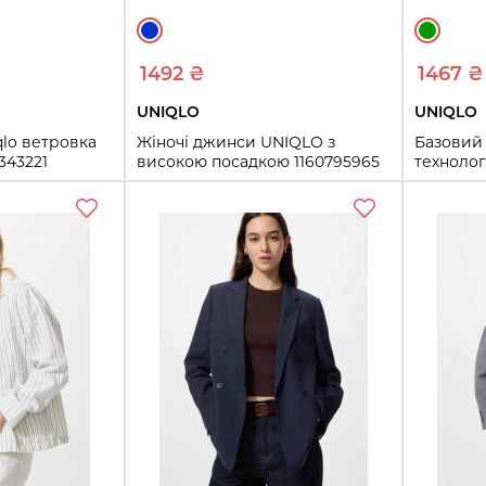
1492 ₴
1467 ₴
UNIQLO
UNIQLO
qlo ветровка
Жіночі джинси UNIQLO з
Базовий 
343221
високою посадкою 1160795965
технолог
(Синій 26)
(Зелени
26
M
L
ть
Купить