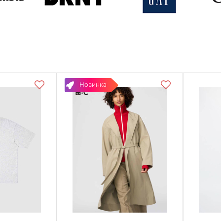
DKNY
Gap
G
Смотреть
Смотреть
См
товары
товары
т
Новинка