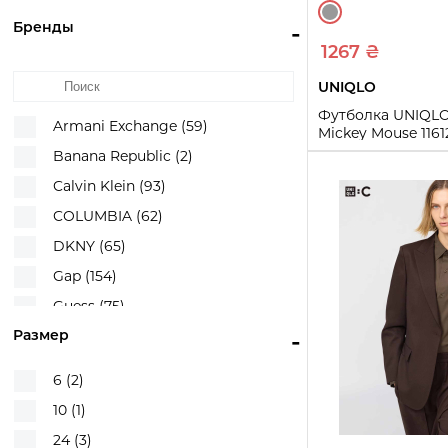
Бренды
-
1267 ₴
UNIQLO
Футболка UNIQLO
Armani Exchange (59)
Mickey Mouse 116
(Серый XL)
Banana Republic (2)
XL
Calvin Klein (93)
COLUMBIA (62)
Купи
DKNY (65)
Gap (154)
Guess (75)
Размер
-
Hugo Boss (1)
Karl Lagerfeld (46)
6 (2)
Levi's (199)
10 (1)
Michael Kors (9)
24 (3)