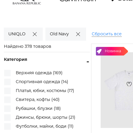
Banana
Calvin Klein
COLUMBIA
Republic
Смотреть
Смотреть
товары
товары
Смотреть
товары
UNIQLO
Old Navy
Сбросить все
Найдено 378 товаров
Новинка
Категория
-
Верхняя одежда (169)
Спортивная одежда (14)
Платья, юбки, костюмы (17)
Свитера, кофты (40)
Рубашки, блузки (18)
Джинсы, брюки, шорты (21)
Футболки, майки, боди (11)