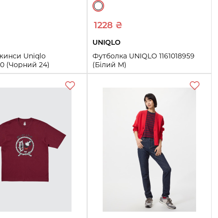
1228 ₴
UNIQLO
жинси Uniqlo
Футболка UNIQLO 1161018959
50 (Чорний 24)
(Білий M)
26
27
28
29
M
Купить
Купить