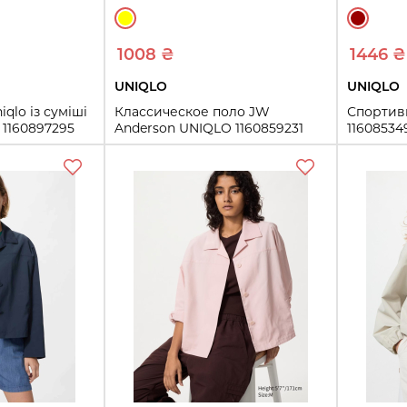
1008 ₴
1446 ₴
UNIQLO
UNIQLO
qlo із суміші
Классическое поло JW
Спортив
 1160897295
Anderson UNIQLO 1160859231
11608534
(Желтый XS)
S
XS
ть
Купить