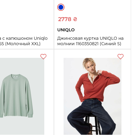
2778 ₴
UNIQLO
а с капюшоном Uniqlo
Джинсовая куртка UNIQLO на
55 (Молочный XXL)
молнии 1160350821 (Синий S)
S
M
L
XL
XXL
Купить
Купить