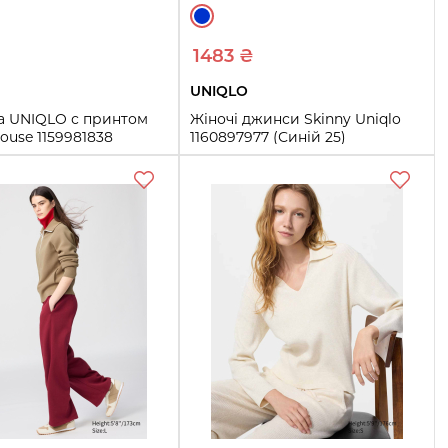
1483 ₴
UNIQLO
а UNIQLO с принтом
Жіночі джинси Skinny Uniqlo
ouse 1159981838
1160897977 (Синій 25)
ый S)
25
26
28
29
32
Купить
Купить