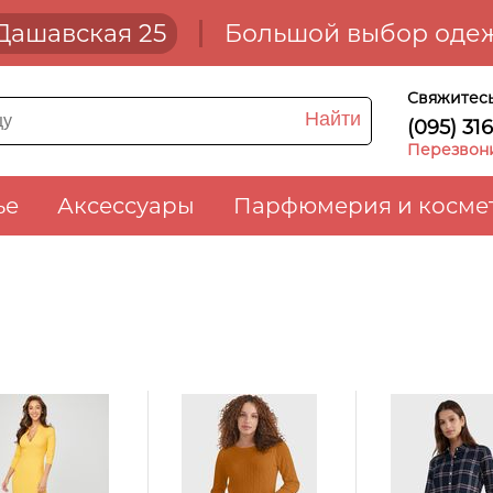
. Дашавская 25
Большой выбор одеж
Свяжитесь
Найти
(095) 31
Перезвон
ье
Аксессуары
Парфюмерия и косме