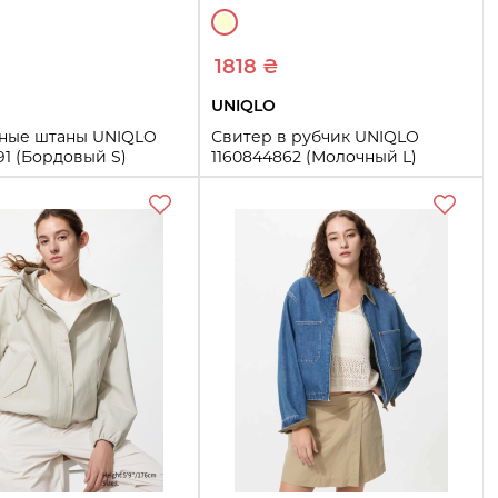
1818 ₴
UNIQLO
ные штаны UNIQLO
Свитер в рубчик UNIQLO
91 (Бордовый S)
1160844862 (Молочный L)
L
Купить
Купить