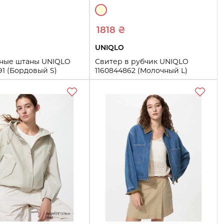
1818 ₴
UNIQLO
ные штаны UNIQLO
Свитер в рубчик UNIQLO
91 (Бордовый S)
1160844862 (Молочный L)
L
Купить
Купить