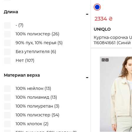
Черный (53)
Комбинезон (2)
Длина
-
Костюм (1)
2334 ₴
Куртка (19)
- (7)
UNIQLO
Куртка-рубашка (28)
100% полиэстер (26)
Куртка-сорочка U
Леггинсы (3)
90% пух, 10% перья (5)
1160841661 (Синій 
Лонгслив (13)
Без утеплителя (6)
S
M
L
Майка (7)
Нет (107)
Купи
Меховая куртка (31)
Пальто (11)
Материал верха
-
Пиджак (17)
100% нейлон (13)
Платье (19)
100% полиамид (13)
Плащ (3)
100% полиуретан (3)
Поло (1)
100% полиэстер (54)
Рубашка (17)
100% хлопок (2)
Свитер (16)