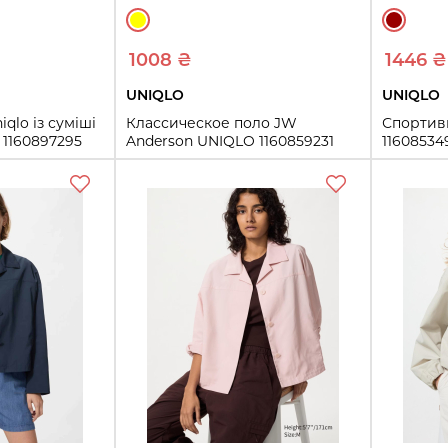
1008 ₴
1446 ₴
UNIQLO
UNIQLO
qlo із суміші
Классическое поло JW
Спортив
 1160897295
Anderson UNIQLO 1160859231
11608534
(Желтый XS)
S
XS
ть
Купить