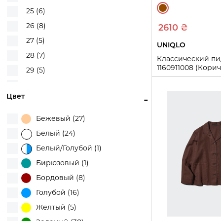
Old Navy (1)
25 (6)
Puma (2)
26 (8)
2610 ₴
Ralph Lauren (15)
27 (5)
UNIQLO
Tommy Hilfiger (252)
28 (7)
Классический п
U.S. Polo Assn (18)
1160911008 (Кори
29 (5)
UGG (2)
S
30 (4)
UNIQLO (377)
Цвет
-
32 (5)
Купи
Victoria's Secret (131)
XXS (1)
Бежевый (27)
Zara (2)
XS (63)
Белый (24)
S (110)
Белый/Голубой (1)
M (123)
Бирюзовый (1)
L (124)
Бордовый (8)
XL (108)
Голубой (16)
XXL (72)
Желтый (5)
3XL (17)