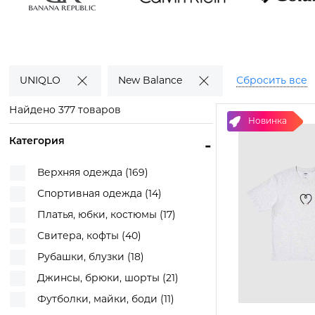
Banana
Calvin Klein
COLUMBIA
Republic
Смотреть
Смотреть
товары
товары
Смотреть
товары
UNIQLO
New Balance
Сбросить все
Найдено 377 товаров
Новинка
Категория
-
Верхняя одежда (169)
Спортивная одежда (14)
Платья, юбки, костюмы (17)
Свитера, кофты (40)
Рубашки, блузки (18)
Джинсы, брюки, шорты (21)
Футболки, майки, боди (11)