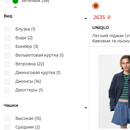
Зеленый (38)
W25 L31 (1)
Коричневый (39)
W28 L30 (1)
Вид
-
2635 ₴
Коричневый/Розовый (1)
W28 L33 (1)
Коричневый/Синий (1)
UNIQLO
Блузка (1)
W29 L28 (1)
Красный (7)
Легкий піджак Uni
Боди (2)
бавовни та льону
W30 L30 (1)
Молочный (31)
(Коричневий S)
Бомбер (3)
Оливковый (1)
Вельветовая куртка (1)
S
M
XL
Оранжевый (5)
Ветровка (22)
Купи
Розовый (17)
Джинсовая куртка (1)
Серый (39)
Джинсы (16)
Синий (50)
Джоггеры (1)
Синий/Белый (2)
Жилет (1)
Синий/Серый (1)
Чашки
-
Жилетка (21)
Сиреневый (5)
Кардиган (11)
Высокая (15)
Фиолетовый (5)
Кожаная куртка (3)
Средняя (2)