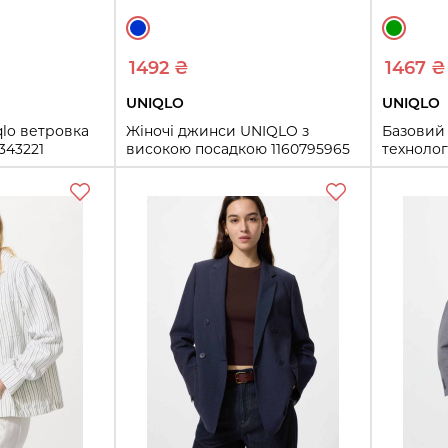
1492 ₴
1467 ₴
UNIQLO
UNIQLO
qlo ветровка
Жіночі джинси UNIQLO з
Базовий 
343221
високою посадкою 1160795965
технолог
(Синій 26)
(Зелени
26
M
L
ть
Купить