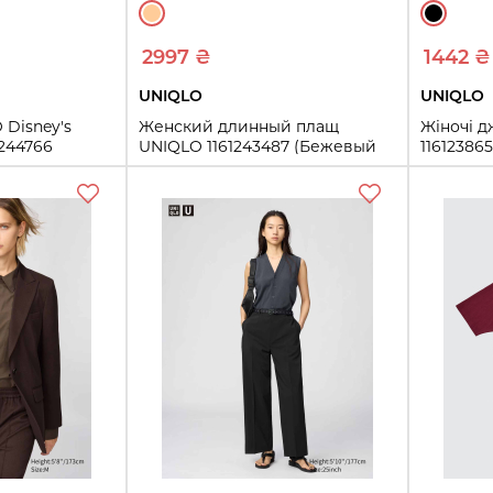
2997 ₴
1442 ₴
UNIQLO
UNIQLO
 Disney's
Женский длинный плащ
Жіночі д
1244766
UNIQLO 1161243487 (Бежевый
11612386
M)
24
25
M
30
32
ть
Купить