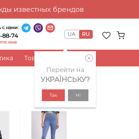
ды известных брендов
 с нами:
UA
RU
6-88-74
ите мне
тика
Товары для дома
Перейти на
УКРАЇНСЬКУ?
Так
Ні