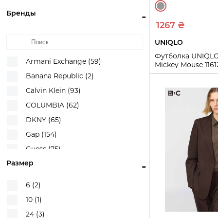
Бренды
-
1267 ₴
UNIQLO
Футболка UNIQLO
Armani Exchange (59)
Mickey Mouse 116
(Серый XL)
Banana Republic (2)
XL
Calvin Klein (93)
COLUMBIA (62)
Купи
DKNY (65)
Gap (154)
Guess (75)
Размер
-
Hugo Boss (1)
Karl Lagerfeld (46)
6 (2)
Levi's (199)
10 (1)
Michael Kors (9)
24 (3)