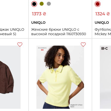
1373 ₴
1324 ₴
UNIQLO
UNIQLO
иджак UNIQLO
Женские брюки UNIQLO с
Футболк
чневый S)
высокой посадкой 1160730930
Mickey M
(Черный 6)
(Бордов
6
S
XL
ть
Купить