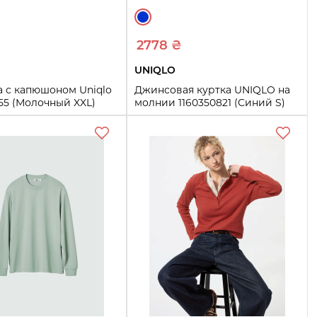
2778 ₴
UNIQLO
а с капюшоном Uniqlo
Джинсовая куртка UNIQLO на
55 (Молочный XXL)
молнии 1160350821 (Синий S)
S
M
L
XL
XXL
Купить
Купить