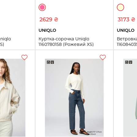
2629 ₴
3173 ₴
UNIQLO
UNIQLO
niqlo
Куртка-сорочка Uniqlo
Ветровк
S)
1160780158 (Рожевий XS)
11608403
XS
S
M
L
XL
XXL
XXL
ть
Купить