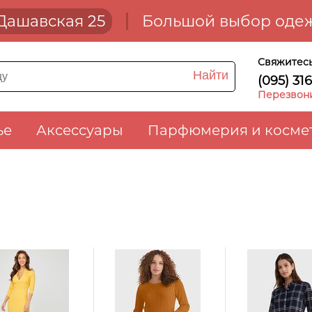
. Дашавская 25
Большой выбор одеж
Свяжитесь
Найти
(095) 31
Перезвон
ье
Аксессуары
Парфюмерия и косме