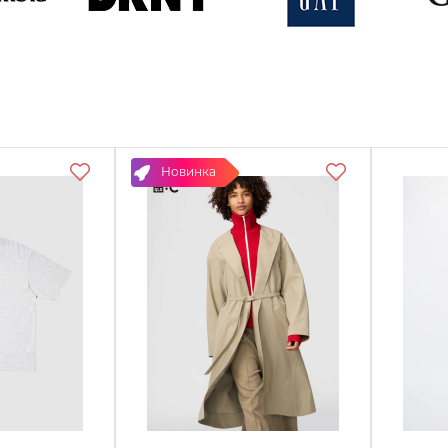
DKNY
Gap
G
Смотреть
Смотреть
Смо
товары
товары
то
Новинка