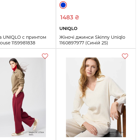
1483 ₴
UNIQLO
а UNIQLO с принтом
Жіночі джинси Skinny Uniqlo
ouse 1159981838
1160897977 (Синій 25)
ый S)
25
26
28
29
32
Купить
Купить