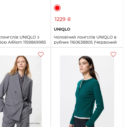
1229 ₴
UNIQLO
лонгслів UNIQLO з
Чоловічий лонгслів UNIQLO в
ією AIRism 1159869985
рубчик 1160638805 (Червоний
й M)
XS)
XXL
3XL
XS
S
M
L
Купить
Купить