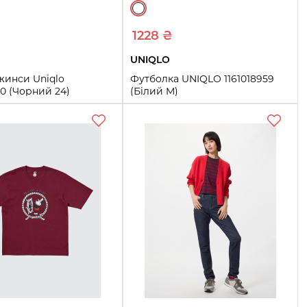
1228 ₴
UNIQLO
жинси Uniqlo
Футболка UNIQLO 1161018959
50 (Чорний 24)
(Білий M)
26
27
28
29
M
Купить
Купить