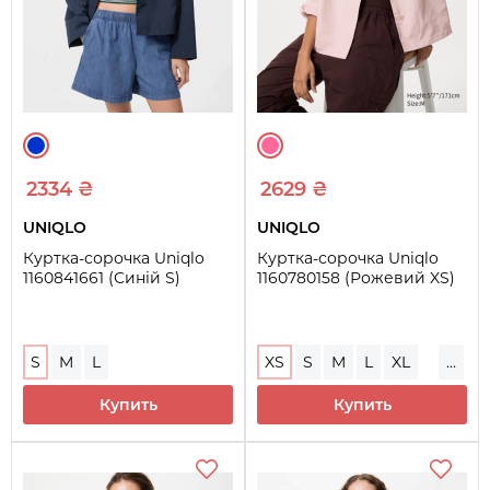
2334 ₴
2629 ₴
UNIQLO
UNIQLO
Куртка-сорочка Uniqlo
Куртка-сорочка Uniqlo
1160841661 (Синій S)
1160780158 (Рожевий XS)
S
M
L
XS
S
M
L
XL
...
XXL
Купить
Купить