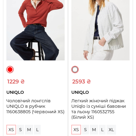
1229 ₴
2593 ₴
UNIQLO
UNIQLO
Чоловічий лонгслів
Легкий жіночий піджак
UNIQLO в рубчик
Uniqlo із суміші бавовни
1160638805 (Червоний XS)
та льону 1160532755
(Білий XS)
XS
S
M
L
XS
S
M
L
XL