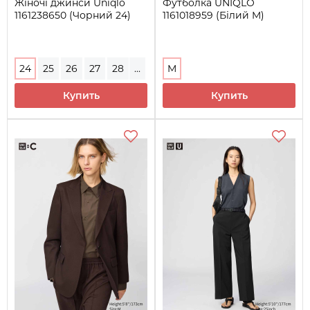
Жіночі джинси Uniqlo
Футболка UNIQLO
1161238650 (Чорний 24)
1161018959 (Білий M)
24
25
26
27
28
...
M
29
30
32
Купить
Купить