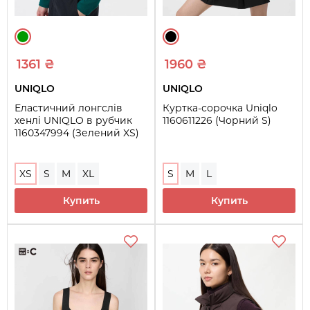
1361 ₴
1960 ₴
UNIQLO
UNIQLO
Еластичний лонгслів
Куртка-сорочка Uniqlo
хенлі UNIQLO в рубчик
1160611226 (Чорний S)
1160347994 (Зелений XS)
XS
S
M
XL
S
M
L
Купить
Купить