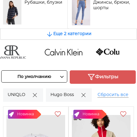
Рубашки, блузки
Джинсы, брюки,
шорты
Еще 2 категории
nana
Calvin Klein
COLUMBIA
ublic
Смотреть
Смотреть
По умолчанию
Фильтры
товары
товары
отреть
овары
UNIQLO
Hugo Boss
Сбросить все
Новинка
Новинка