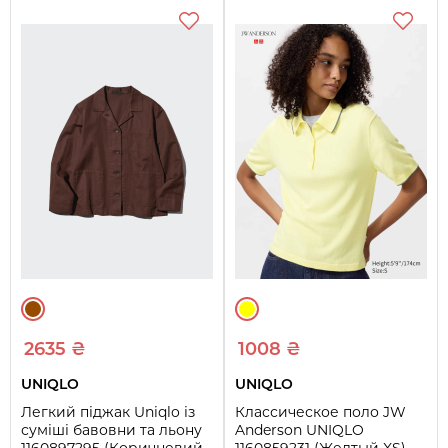
2635 ₴
1008 ₴
UNIQLO
UNIQLO
Легкий піджак Uniqlo із
Классическое поло JW
суміші бавовни та льону
Anderson UNIQLO
1160897295 (Коричневий
1160859231 (Желтый XS)