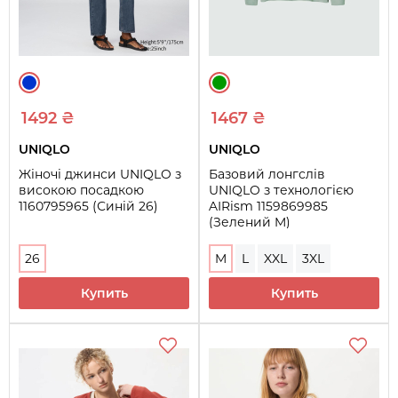
1492 ₴
1467 ₴
UNIQLO
UNIQLO
Жіночі джинси UNIQLO з
Базовий лонгслів
високою посадкою
UNIQLO з технологією
1160795965 (Синій 26)
AIRism 1159869985
(Зелений M)
26
M
L
XXL
3XL
Купить
Купить