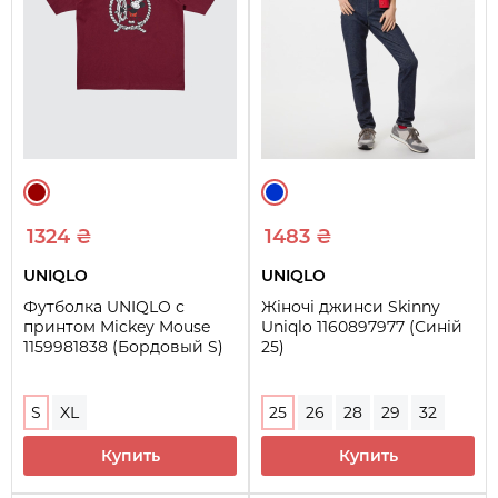
1324 ₴
1483 ₴
UNIQLO
UNIQLO
Футболка UNIQLO с
Жіночі джинси Skinny
принтом Mickey Mouse
Uniqlo 1160897977 (Синій
1159981838 (Бордовый S)
25)
S
XL
25
26
28
29
32
Купить
Купить