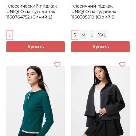
Классический пиджак
Класичний піджак
UNIQLO на пуговицах
UNIQLO на гудзиках
1160764752 (Синий L)
1160305019 (Сірий S)
L
S
M
L
XXL
Купить
Купить