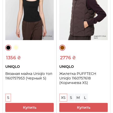
1356 ₴
2776 ₴
UNIQLO
UNIQLO
Вязаная майка Uniqlo топ
Жилетка PUFFTECH
1160757953 (Черный S)
Uniqlo 1160757618
(Коричнева XS)
S
XS
S
M
L
Купить
Купить