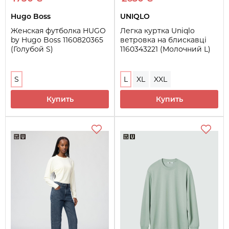
Hugo Boss
UNIQLO
Женская футболка HUGO
Легка куртка Uniqlo
by Hugo Boss 1160820365
ветровка на блискавці
(Голубой S)
1160343221 (Молочний L)
S
L
XL
XXL
Купить
Купить