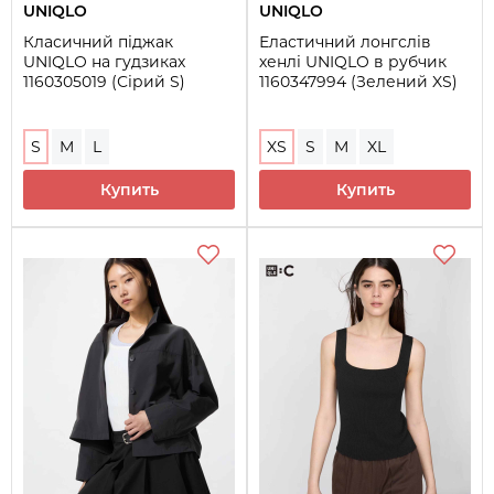
UNIQLO
UNIQLO
Класичний піджак
Еластичний лонгслів
UNIQLO на гудзиках
хенлі UNIQLO в рубчик
1160305019 (Сірий S)
1160347994 (Зелений XS)
S
M
L
XS
S
M
XL
Купить
Купить