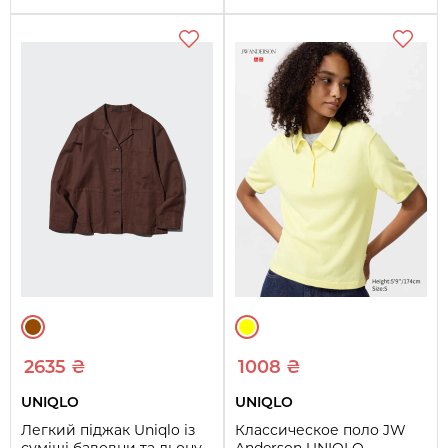
2635 ₴
1008 ₴
UNIQLO
UNIQLO
Легкий піджак Uniqlo із
Классическое поло JW
суміші бавовни та льону
Anderson UNIQLO