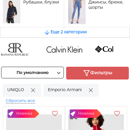
Рубашки, блузки
Джинсы, брюки,
шорты
Еще 2 категории
Banana
Calvin Klein
COLUMBIA
epublic
Смотреть
Смотреть
По умолчанию
Фильтры
товары
товары
Смотреть
товары
UNIQLO
Emporio Armani
Сбросить все
Новинка
Новинка