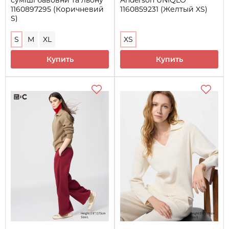
1160897295 (Коричневий
1160859231 (Желтый XS)
S)
S
M
XL
XS
Купить
Купить