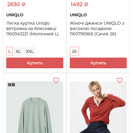
2630 ₴
1492 ₴
UNIQLO
UNIQLO
Легка куртка Uniqlo
Жіночі джинси UNIQLO з
ветровка на блискавці
високою посадкою
1160343221 (Молочний L)
1160795965 (Синій 26)
L
XL
XXL
26
Купить
Купить