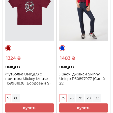
1324 ₴
1483 ₴
UNIQLO
UNIQLO
Футболка UNIQLO с
Жіночі джинси Skinny
принтом Mickey Mouse
Uniqlo 1160897977 (Синій
1159981838 (Бордовый S)
25)
S
XL
25
26
28
29
32
Купить
Купить