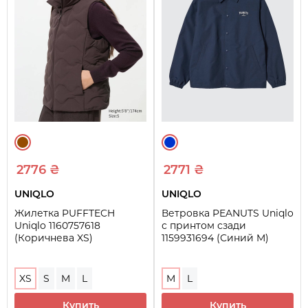
2776 ₴
2771 ₴
UNIQLO
UNIQLO
Жилетка PUFFTECH
Ветровка PEANUTS Uniqlo
Uniqlo 1160757618
с принтом сзади
(Коричнева XS)
1159931694 (Синий M)
XS
S
M
L
M
L
Купить
Купить