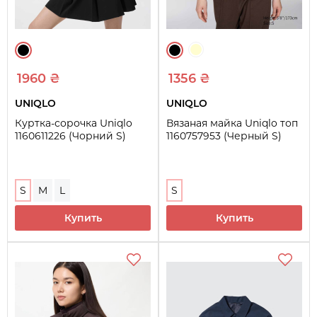
1960 ₴
1356 ₴
UNIQLO
UNIQLO
Куртка-сорочка Uniqlo
Вязаная майка Uniqlo топ
1160611226 (Чорний S)
1160757953 (Черный S)
S
M
L
S
Купить
Купить