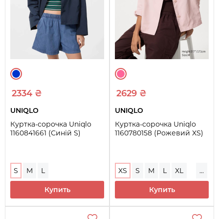
2334 ₴
2629 ₴
UNIQLO
UNIQLO
Куртка-сорочка Uniqlo
Куртка-сорочка Uniqlo
1160841661 (Синій S)
1160780158 (Рожевий XS)
S
M
L
XS
S
M
L
XL
...
XXL
Купить
Купить