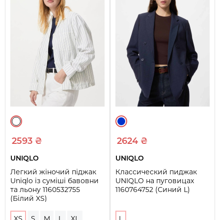
2593 ₴
2624 ₴
UNIQLO
UNIQLO
Легкий жіночий піджак
Классический пиджак
Uniqlo із суміші бавовни
UNIQLO на пуговицах
та льону 1160532755
1160764752 (Синий L)
(Білий XS)
XS
S
M
L
XL
L