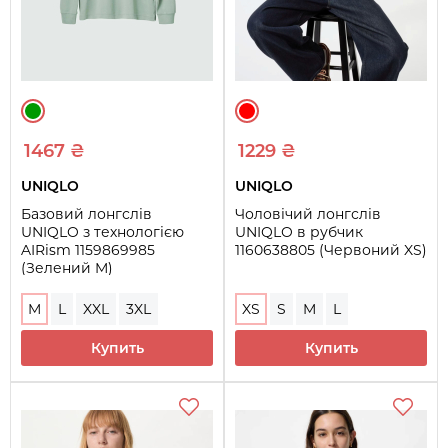
1467 ₴
1229 ₴
UNIQLO
UNIQLO
Базовий лонгслів
Чоловічий лонгслів
UNIQLO з технологією
UNIQLO в рубчик
AIRism 1159869985
1160638805 (Червоний XS)
(Зелений M)
M
L
XXL
3XL
XS
S
M
L
Купить
Купить