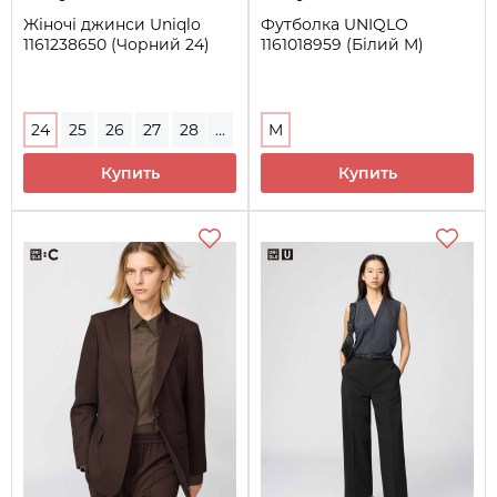
Жіночі джинси Uniqlo
Футболка UNIQLO
1161238650 (Чорний 24)
1161018959 (Білий M)
24
25
26
27
28
...
M
29
30
32
Купить
Купить