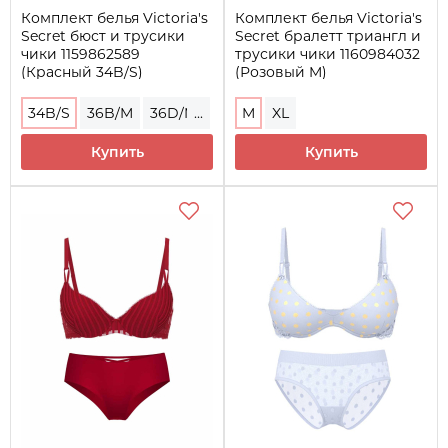
Комплект белья Victoria's
Комплект белья Victoria's
Secret бюст и трусики
Secret бралетт триангл и
чики 1159862589
трусики чики 1160984032
(Красный 34B/S)
(Розовый M)
34B/S
36B/M
36D/M
...
M
XL
38C/L
Купить
Купить