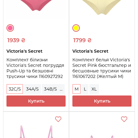
1939 ₴
1799 ₴
Victoria's Secret
Victoria's Secret
Комплект білизни
Комплект белья Victoria's
Victoria's Secret погруддя
Secret Pink бюстгальтер и
Push-Up та безшовні
бесшовные трусики чики
трусики чики 1160927292
1161067202 (Желтый M)
(Рожевий 32C/S)
32C/S
34A/S
34B/S
...
M
L
XL
38C/L
Купить
Купить