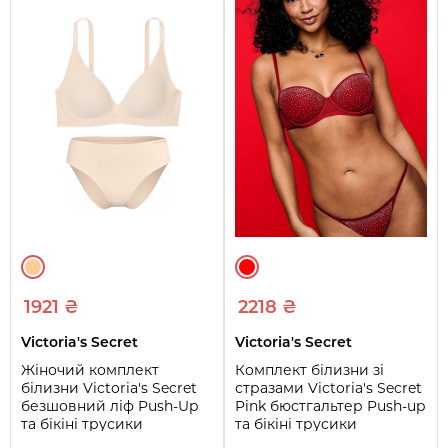
1921 ₴
2218 ₴
Victoria's Secret
Victoria's Secret
Жіночий комплект
Комплект білизни зі
білизни Victoria's Secret
стразами Victoria's Secret
безшовний ліф Push-Up
Pink бюстгальтер Push-up
та бікіні трусики
та бікіні трусики
1161234171 (Бежевий M)
1161099980 (Червоний