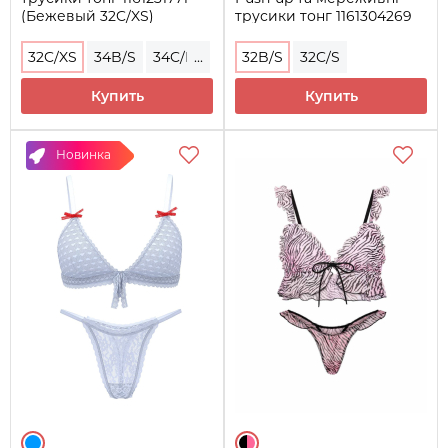
(Бежевый 32C/XS)
трусики тонг 1161304269
(Бежевий 32B/S)
32C/XS
34B/S
34C/M
...
32B/S
32C/S
36DD/L
Купить
Купить
Новинка