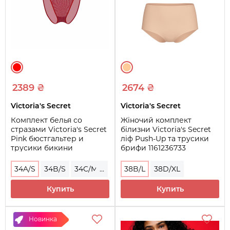
2389 ₴
2674 ₴
Victoria's Secret
Victoria's Secret
Комплект белья со
Жіночий комплект
стразами Victoria's Secret
білизни Victoria's Secret
Pink бюстгальтер и
ліф Push-Up та трусики
трусики бикини
брифи 1161236733
1161050426 (Красный
(Бежевий 38B/L)
34A/S)
34A/S
34B/S
34C/M
...
38B/L
38D/XL
36A/M
36B/M
36C/L
Купить
Купить
Новинка