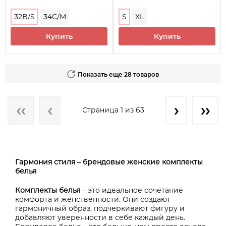
32B/S)
32B/S
34C/M
S
XL
Купить
Купить
Показать еще 28 товаров
Страница 1 из 63
Гармония стиля – брендовые женские комплекты
белья
Комплекты белья
– это идеальное сочетание
комфорта и женственности. Они создают
гармоничный образ, подчеркивают фигуру и
добавляют уверенности в себе каждый день.