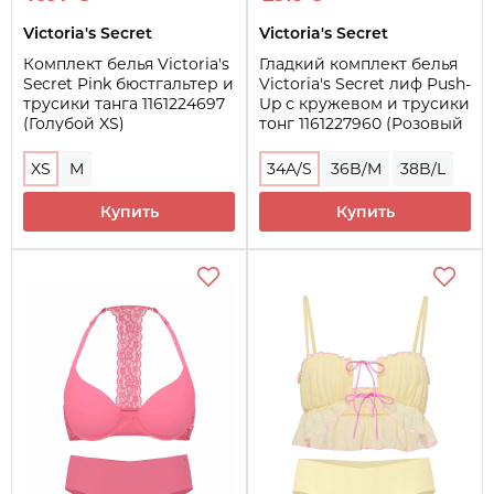
Victoria's Secret
Victoria's Secret
Комплект белья Victoria's
Гладкий комплект белья
Secret Pink бюстгальтер и
Victoria's Secret лиф Push-
трусики танга 1161224697
Up с кружевом и трусики
(Голубой XS)
тонг 1161227960 (Розовый
34A/S)
XS
M
34A/S
36B/M
38B/L
Купить
Купить