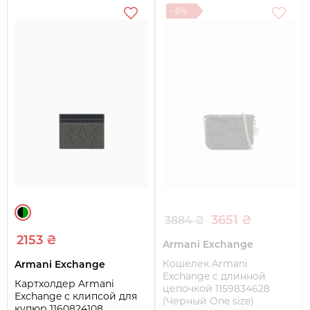
- 6%
3651 ₴
3884 ₴
2153 ₴
Armani Exchange
Кошелек Armani
Armani Exchange
Exchange с длинной
Картхолдер Armani
цепочкой 1159834628
Exchange с клипсой для
(Черный One size)
купюр 1160824108