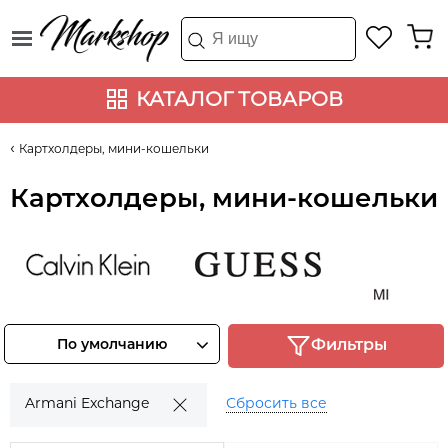
КАТАЛОГ ТОВАРОВ
Картхолдеры, мини-кошельки
Картхолдеры, мини-кошельки
Calvin Klein
Guess
Michael K
Смотреть
Смотреть
Смотрет
По умолчанию
Фильтры
товары
товары
товары
Armani Exchange
Сбросить все