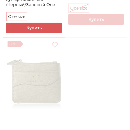
(Черный/Зеленый One
One size
size)
One size
Купить
Купить
- 6%