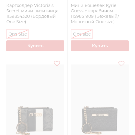
Картхолдер Victoria's
Мини-кошелек Kyrie
Secret мини визитница
Guess с карабином
1159854320 (Бордовый
1159851909 (Бежевый/
One Size)
Молочный One size)
One Size
One size
Купить
Купить