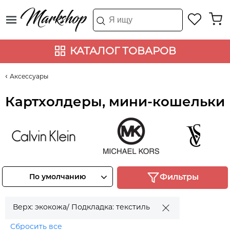
КАТАЛОГ ТОВАРОВ
Аксессуары
Картхолдеры, мини-кошельки
Calvin Klein
Michael Kors
Victoria's 
Смотреть
Смотреть
Смотрет
По умолчанию
Фильтры
товары
товары
товары
Верх: экокожа/ Подкладка: текстиль
Сбросить все