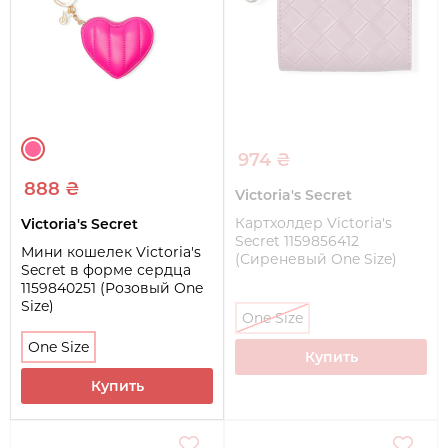
974 ₴
888 ₴
Victoria's Secret
Картхолдер Victoria's
Victoria's Secret
Secret 1159856412
Мини кошелек Victoria's
(Сиреневый One Size)
Secret в форме сердца
1159840251 (Розовый One
Size)
One Size
One Size
Купить
Купить