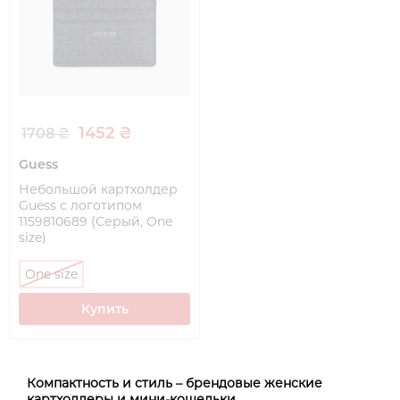
1452 ₴
1708 ₴
Guess
Небольшой картхолдер
Guess с логотипом
1159810689 (Серый, One
size)
One size
Купить
Компактность и стиль – брендовые женские
картхолдеры и мини-кошельки