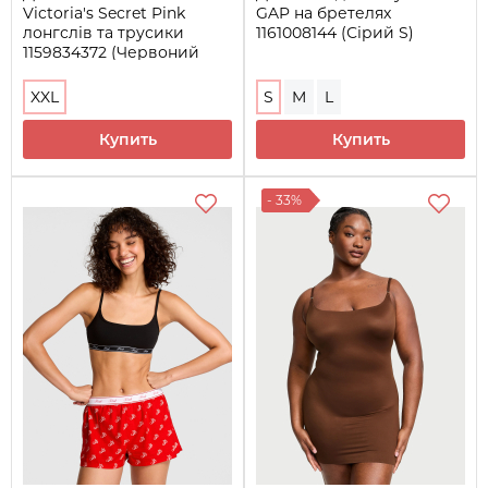
Victoria's Secret Pink
GAP на бретелях
лонгслів та трусики
1161008144 (Сірий S)
1159834372 (Червоний
XXL)
XXL
S
M
L
Купить
Купить
- 33%