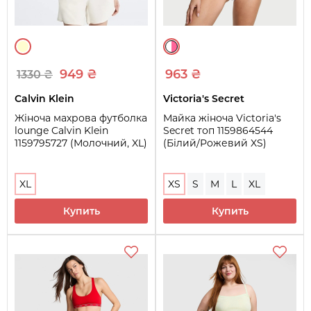
949 ₴
963 ₴
1330 ₴
Calvin Klein
Victoria's Secret
Жіноча махрова футболка
Майка жіноча Victoria's
lounge Calvin Klein
Secret топ 1159864544
1159795727 (Молочний, XL)
(Білий/Рожевий XS)
XL
XS
S
M
L
XL
Купить
Купить