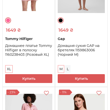
1649 ₴
1649 ₴
Tommy Hilfiger
Gap
Домашнее платье Tommy
Домашня сукня GAP на
Hilfiger в полоску
бретелях 1159863006
1160238403 (Розовый XL)
(Чорний M)
XL
M
L
Купить
Купить
- 23%
- 11%