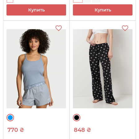
Купить
Купить
770 ₴
848 ₴