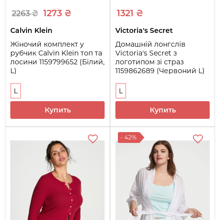
1273 ₴
1321 ₴
2263 ₴
Calvin Klein
Victoria's Secret
Жіночий комплект у
Домашній лонгслів
рубчик Calvin Klein топ та
Victoria's Secret з
лосини 1159799652 (Білий,
логотипом зі страз
L)
1159862689 (Червоний L)
L
L
Купить
Купить
- 42%