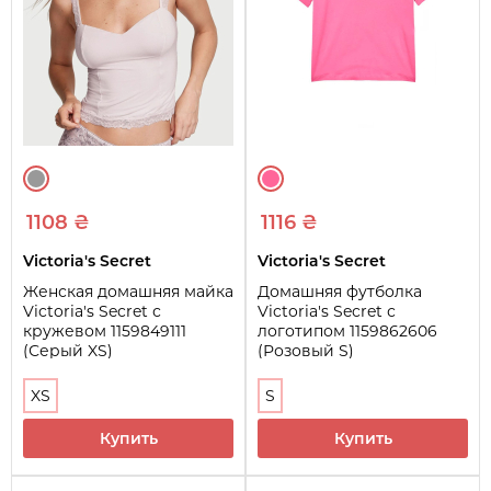
1108 ₴
1116 ₴
Victoria's Secret
Victoria's Secret
Женская домашняя майка
Домашняя футболка
Victoria's Secret с
Victoria's Secret с
кружевом 1159849111
логотипом 1159862606
(Серый XS)
(Розовый S)
XS
S
Купить
Купить