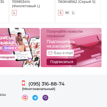
435
1159853414
1160648562 (Серый S)
(Фиолетовый L)
L
S
M
L
Получайте новости
первыми!
Подпишитесь
на рассылку!
Подписаться
(095) 316-88-74
(Многоканальный)
казы