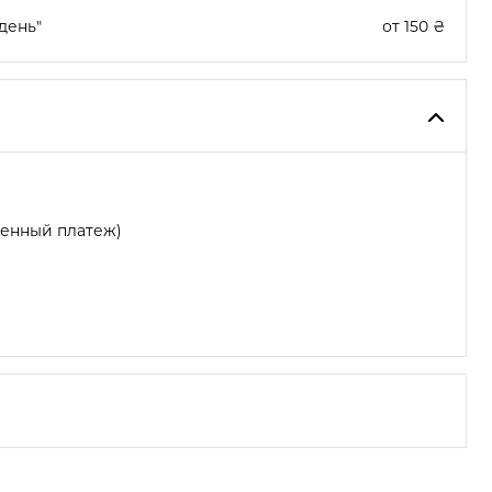
день"
от 150 ₴
женный платеж)