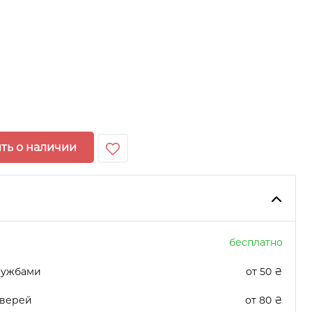
ть о наличии
бесплатно
лужбами
от 50 ₴
дверей
от 80 ₴