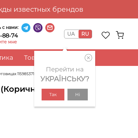
ды известных брендов
 с нами:
UA
RU
6-88-74
ите мне
тика
Товары для дома
Перейти на
говицах 1159853710 (Коричневый M)
УКРАЇНСЬКУ?
0 (Коричневый M)
Так
Ні