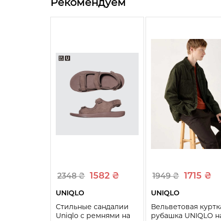
Рекомендуем
1582 ₴
1715 ₴
2348 ₴
1949 ₴
UNIQLO
UNIQLO
Стильные сандалии
Вельветовая куртк
Uniqlo с ремнями на
рубашка UNIQLO н