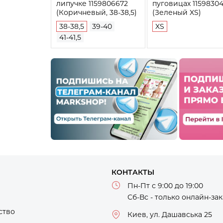
липучке 1159806672
пуговицах 1159830
(Коричневый, 38-38,5)
(Зеленый XS)
38-38,5
39-40
XS
41-41,5
)
КОНТАКТЫ
Пн-Пт с 9:00 до 19:00
Сб-Вс - только онлайн-за
ство
Киев, ул. Дашавська 25