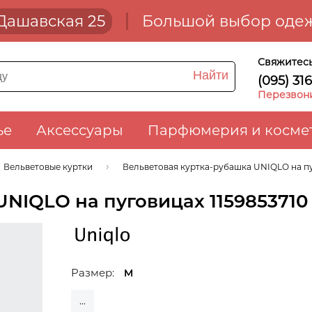
. Дашавская 25
Большой выбор одеж
Свяжитесь
Найти
(095) 31
Перезвон
ье
Аксессуары
Парфюмерия и косме
Вельветовые куртки
Вельветовая куртка-рубашка UNIQLO на пу
UNIQLO на пуговицах 115985371
Размер:
M
...