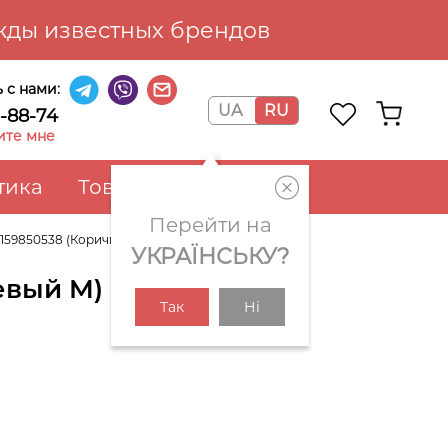
ды известных брендов
 с нами:
UA
RU
6-88-74
ите мне
тика
Товары для дома
Перейти на
1159850538 (Коричневый M)
УКРАЇНСЬКУ?
евый M)
Так
Ні