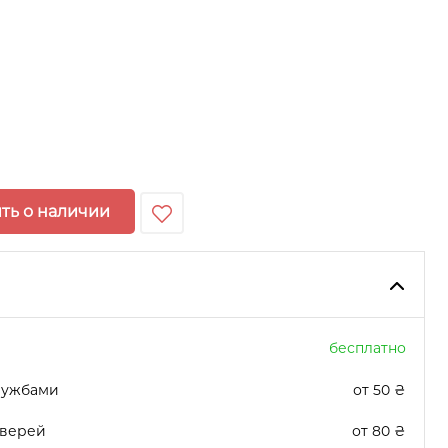
ть о наличии
бесплатно
лужбами
от 50 ₴
дверей
от 80 ₴