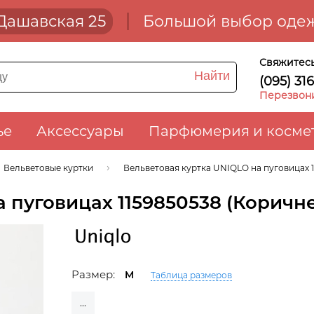
. Дашавская 25
Большой выбор одеж
Свяжитесь
Найти
(095) 31
Перезвон
ье
Аксессуары
Парфюмерия и косме
Вельветовые куртки
Вельветовая куртка UNIQLO на пуговицах 
а пуговицах 1159850538 (Коричн
Размер:
M
Таблица размеров
...