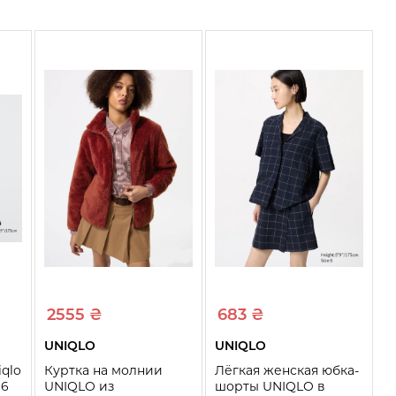
2555 ₴
683 ₴
UNIQLO
UNIQLO
iqlo
Куртка на молнии
Лёгкая женская юбка-
96
UNIQLO из
шорты UNIQLO в