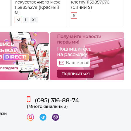
искусственного меха
клетку 1159857676
1159854279 (Красный
(Синий S)
M)
S
M
L
XL
Получайте новости
первыми!
Подпишитесь
на рассылку!
Подписаться
(095) 316-88-74
(Многоканальный)
казы