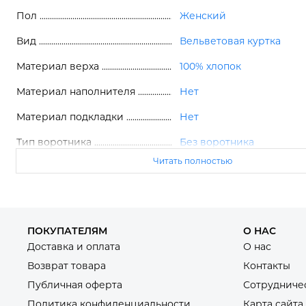
Пол
Женский
Вид
Вельветовая куртка
Материал верха
100% хлопок
Материал наполнителя
Нет
Материал подкладки
Нет
Тип воротника
Без воротника
Читать полностью
Тип застежки
Пуговицы
Карманы
2 шт
Капюшон
Нет
ПОКУПАТЕЛЯМ
О НАС
Тип ткани
Вельвет
Доставка и оплата
О нас
Возврат товара
Контакты
Публичная оферта
Сотрудниче
Политика конфиденциальности
Карта сайта