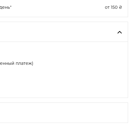
день"
от 150 ₴
женный платеж)