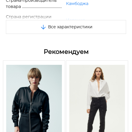
Страна-производитель
Камбоджа
товара
Страна регистрации
Испания
бренда
Все характеристики
Размер
S
Цвет
Зеленый
Рекомендуем
Сезон
Весна/Осень
Вид
Вельветовая куртка
Материал верха
100% хлопок
Материал наполнителя
Нет
Материал подкладки
Нет
Тип воротника
Отложной (рубашечный)
Тип застежки
Кнопки
Карманы
2 шт