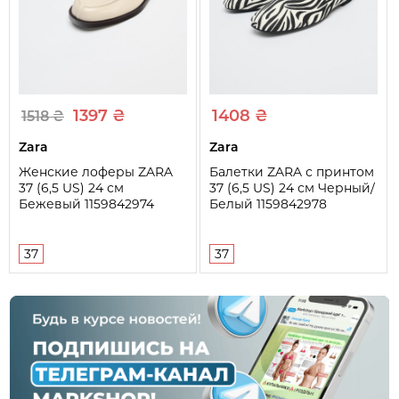
1397 ₴
1408 ₴
1518 ₴
Zara
Zara
Женские лоферы ZARA
Балетки ZARA с принтом
37 (6,5 US) 24 см
37 (6,5 US) 24 см Черный/
Бежевый 1159842974
Белый 1159842978
37
37