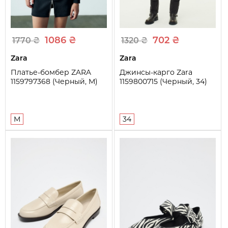
Фасон рукава
Длинный
1086 ₴
702 ₴
1770 ₴
1320 ₴
Zara
Zara
Платье-бомбер ZARA
Джинсы-карго Zara
1159797368 (Черный, M)
1159800715 (Черный, 34)
M
34