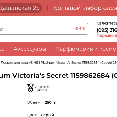
. Дашавская 25
Большой выбор одеж
Свяжитесь
Найти
(095) 31
Перезвон
ье
Аксессуары
Парфюмерия и косме
Лосьон для тела VS HIM Platinum Victoria’s Secret 1159862684 (Серый 25
m Victoria’s Secret 1159862684 
Объём:
250 ml
Цвет:
Серый