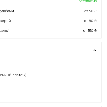
бесплатно
лужбами
от 50 ₴
дверей
от 80 ₴
день"
от 150 ₴
женный платеж)