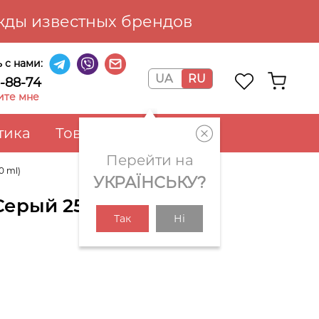
ды известных брендов
 с нами:
UA
RU
6-88-74
ите мне
тика
Товары для дома
Перейти на
0 ml)
УКРАЇНСЬКУ?
(Серый 250 ml)
Так
Ні