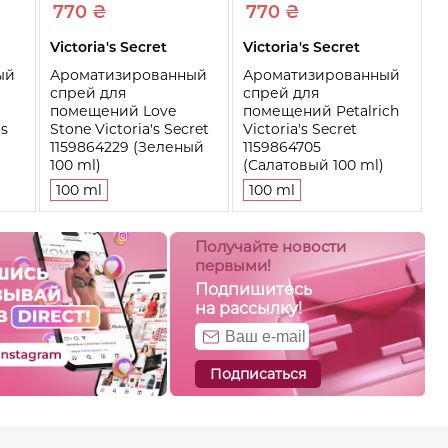
770 ₴
770 ₴
Victoria's Secret
Victoria's Secret
ый
Ароматизированный
Ароматизированный
спрей для
спрей для
помещений Love
помещений Petalrich
's
Stone Victoria's Secret
Victoria's Secret
1159864229 (Зеленый
1159864705
100 ml)
(Салатовый 100 ml)
100 ml
100 ml
Получайте новости
первыми!
Подпишитесь
на рассылку!
Подписаться