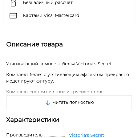
Безналичный рассчет
Картами Visa, Mastercard
Описание товара
Утягивающий комплект белья Victoria's Secret.
Комплект белья с утягивающим эффектом прекрасно
моделируют фигуру.
Комплект состоит из топа и трусиков тонг.
Читать полностью
Топ с мягкими чашечками обеспечивает безупречный
и гладкий результат.
Характеристики
Контурные швы подчеркивают вашу фигуру.
Тонкие ругулируемые бретели-трансформеры.
Производитель
Victoria's Secret