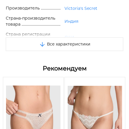
Отличное качество.
Производитель
Victoria's Secret
Страна-производитель
Индия
товара
Страна регистрации
США
бренда
Все характеристики
Размер
M
Цвет
Молочный
Рекомендуем
65% полиамид, 21%
Состав
полиэстер, 14% эластан
Сезон
Все сезоны
Вид
Трусики
Тип трусиков
Тонг
Посадка
Низкая
Бесшовные
Нет