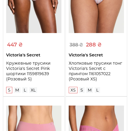
Узоры и принты
Есть
447 ₴
288 ₴
388 ₴
Victoria's Secret
Victoria's Secret
Кружевные трусики
Хлопковые трусики тонг
Victoria's Secret Pink
Victoria's Secret с
шортики 1159819639
принтом 1161057022
(Розовый S)
(Розовый XS)
S
M
L
XL
XS
S
M
L