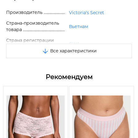
Производитель
Victoria's Secret
Страна-производитель
Вьетнам
товара
Страна регистрации
США
бренда
Все характеристики
Размер
M
Цвет
Розовый
Рекомендуем
57% хлопок, 38% модал, 5%
Состав
эластан
Сезон
Все сезоны
Вид
Трусики
Тип трусиков
Тонг
Посадка
Средняя
Бесшовные
Нет