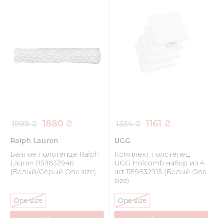
1880 ₴
1161 ₴
1999 ₴
1334 ₴
Ralph Lauren
UGG
Банное полотенце Ralph
Комплект полотенец
Lauren 1159833946
UGG Holcomb набор из 4
(Белый/Серый One size)
шт 1159832915 (Белый One
size)
One size
One size