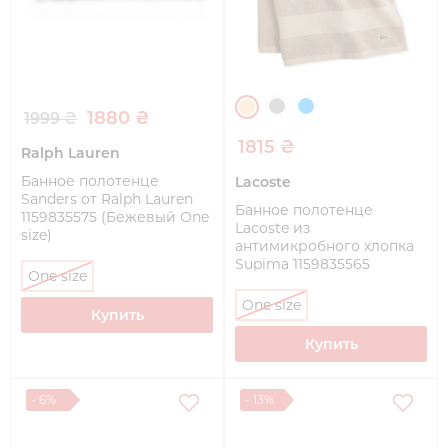
1880 ₴
1999 ₴
1815 ₴
Ralph Lauren
Банное полотенце
Lacoste
Sanders от Ralph Lauren
Банное полотенце
1159835575 (Бежевый One
Lacoste из
size)
антимикробного хлопка
Supima 1159835565
One size
(Бежевый One size)
One size
Купить
Купить
- 6%
- 13%