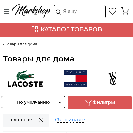
КАТАЛОГ ТОВАРОВ
Товары для дома
Товары для дома
Lacoste
Tommy Hilfiger
Victoria's 
Смотреть
Смотреть
Смотрет
По умолчанию
Фильтры
товары
товары
товары
Полотенце
Сбросить все