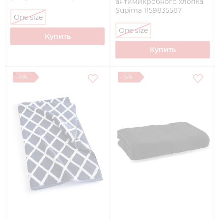
антимикробного хлопка
Supima 1159835587
One size
(Голубой One size)
One size
Купить
Купить
- 6%
- 6%