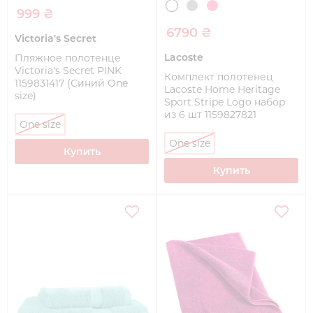
999 ₴
6790 ₴
Victoria's Secret
Lacoste
Пляжное полотенце
Victoria's Secret PINK
Комплект полотенец
1159831417 (Синий One
Lacoste Home Heritage
size)
Sport Stripe Logo набор
из 6 шт 1159827821
One size
(Зеленый One size)
One size
Купить
Купить