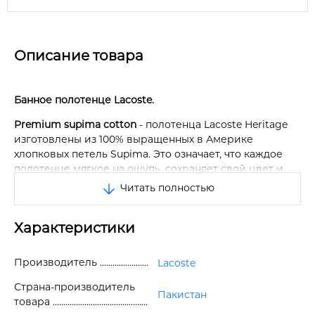
Описание товара
Банное полотенце Lacoste.
Premium supima cotton
- полотенца Lacoste Heritage
изготовлены из 100% выращенных в Америке
хлопковых петель Supima. Это означает, что каждое
полотенце мягкое на ощупь, сохраняет свой цвет и
остается прочным дольше, чем другие полотенца.
Читать полностью
Легендарный дизайн
- это первоклассное полотенце
станет идеальным дополнением к любому дому.
Характеристики
Доступное в серии дизайнерских цветов и с
изображением легендарного крокодила Lacoste, оно
Производитель
Lacoste
не только добавит стильный штрих любой ванной
комнате, но и очень прочное и выдерживает время и
Страна-производитель
Пакистан
использование с минимальным образованием
товара
катышков.