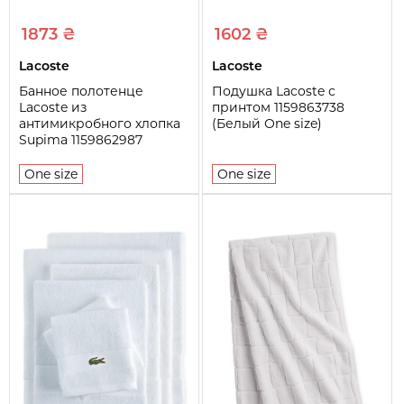
1873 ₴
1602 ₴
Lacoste
Lacoste
Банное полотенце
Подушка Lacoste с
Lacoste из
принтом 1159863738
антимикробного хлопка
(Белый One size)
Supima 1159862987
(Зеленый One size)
One size
One size