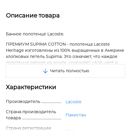
Описание товара
Банное полотенце Lacoste.
ПРЕМИУМ SUPIMA COTTON - полотенца Lacoste
Heritage изготовлены из 100% выращенных в Америке
хлопковых петель Supima. Это означает, что каждое
полотенце мягкое на ощупь, сохраняет свой цвет и
остается прочным дольше, чем другие полотенца.
Читать полностью
ЛЕГЕНДАРНЫЙ ДИЗАЙН - это первоклассное
полотенце станет идеальным дополнением к любому
Характеристики
дому. Доступное в серии дизайнерских цветов и с
изображением легендарного крокодила Lacoste, оно
Производитель
Lacoste
не только добавит стильный штрих любой ванной
комнате, но и очень прочное и выдерживает время и
Страна-производитель
Пакистан
использование с минимальным образованием
товара
катышков.
Страна регистрации