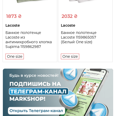
1873 ₴
2032 ₴
Lacoste
Lacoste
Банное полотенце
Банное полотенце
Lacoste из
Lacoste 1159865057
антимикробного хлопка
(Белый One size)
Supima 1159862987
(Зеленый One size)
One size
One size