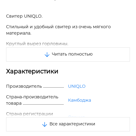
Свитер UNIQLO.
Стильный и удобный свитер из очень мягкого
материала.
Круглый вырез горловины.
Читать полностью
Длинные рукава.
Эластичные манжеты и подол в рубчик.
Характеристики
Ткань, изготовленная из нитей с гладкой эластичной
сердцевиной, обладает изысканной и четкой
Производитель
UNIQLO
текстурой.
Страна-производитель
Отличное качество.
Камбоджа
товара
Страна регистрации
Япония
бренда
Все характеристики
Размер
L