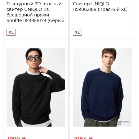
Текстурный 3D-вязаный
Свитер UNIQLO
свитер UNIQLO из
1159862189 (Красный XL)
бесшовной пряжи
Soufflé 1159856179 (Серый
XL)
XL
XL
1999 ₴
1984 ₴