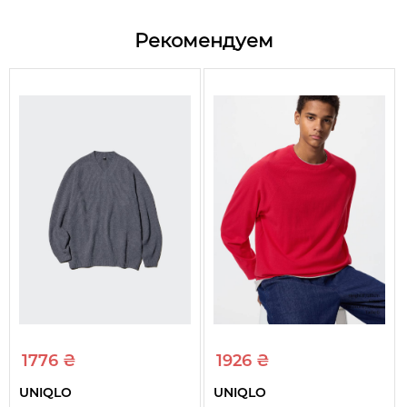
Цвет
Бежевый
Рекомендуем
44% хлопок, 29% акрил,
Состав
27% полиэстер
Сезон
Весна/Зима/Осень
Пол
Унисекс
Вид
Свитер
Вырез горловины
Круглый
Длина рукава
Длинный
1776 ₴
1926 ₴
UNIQLO
UNIQLO