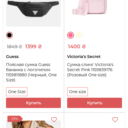
1399 ₴
1400 ₴
1849 ₴
Guess
Victoria's Secret
Поясная сумка Guess
Сумка-слинг Victoria's
бананка с логотипом
Secret Pink 1159839176
1159811880 (Черный, One
(Розовый One size)
Size)
One Size
One size
Купить
Купить
- 29%