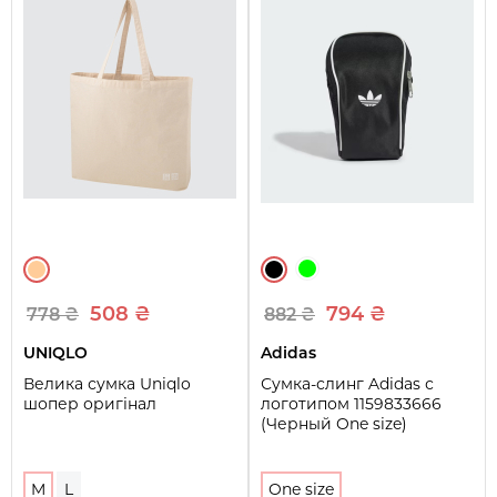
508 ₴
794 ₴
778 ₴
882 ₴
UNIQLO
Adidas
Велика сумка Uniqlo
Сумка-слинг Adidas с
шопер оригінал
логотипом 1159833666
(Черный One size)
M
L
One size