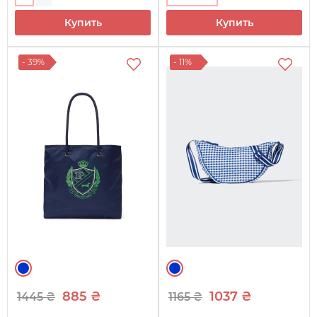
Купить
Купить
- 39%
- 11%
885 ₴
1037 ₴
1445 ₴
1165 ₴