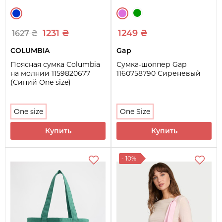
1231 ₴
1249 ₴
1627 ₴
COLUMBIA
Gap
Поясная сумка Columbia
Сумка-шоппер Gap
на молнии 1159820677
1160758790 Сиреневый
(Синий One size)
One size
One Size
Купить
Купить
- 10%