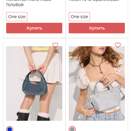
Голубой
One size
One size
Купить
Купить