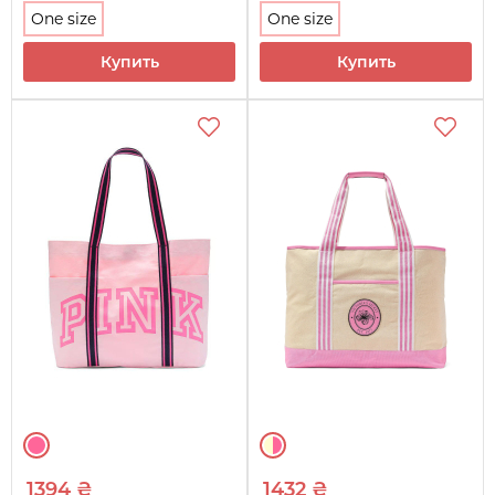
One size
One size
Купить
Купить
1394 ₴
1432 ₴