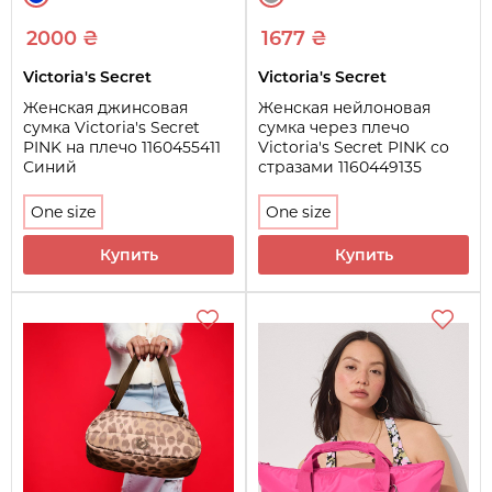
2000 ₴
1677 ₴
Victoria's Secret
Victoria's Secret
Женская джинсовая
Женская нейлоновая
сумка Victoria's Secret
сумка через плечо
PINK на плечо 1160455411
Victoria's Secret PINK со
Синий
стразами 1160449135
Серый
One size
One size
Купить
Купить