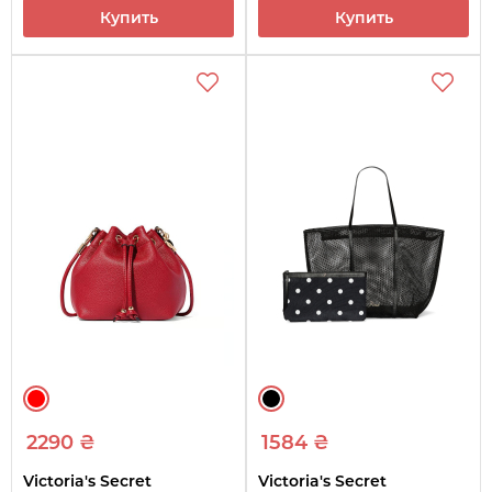
Купить
Купить
2290 ₴
1584 ₴
Victoria's Secret
Victoria's Secret