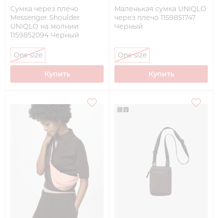
Сумка через плечо
Маленькая сумка UNIQLO
Messenger Shoulder
через плечо 1159851747
UNIQLO на молнии
Черный
1159852094 Черный
One size
One size
Купить
Купить