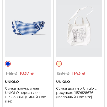
1037 ₴
1143 ₴
1165 ₴
1284 ₴
UNIQLO
UNIQLO
Сумка полукруглая
Сумка шоппер Uniqlo с
UNIQLO через плечо
рисунком 1159828676
1159838860 (Синий One
(Молочный One size)
size)