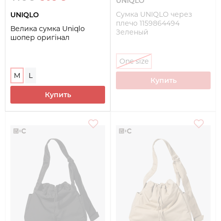
UNIQLO
Сумка UNIQLO через
UNIQLO
плечо 1159864494
Велика сумка Uniqlo
Зеленый
шопер оригінал
One size
M
L
Купить
Купить