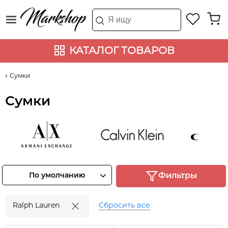
КАТАЛОГ ТОВАРОВ
Сумки
Сумки
Armani
Calvin Klein
COAC
Exchange
Смотреть
Смотрет
По умолчанию
Фильтры
товары
товары
Смотреть
товары
Ralph Lauren
Сбросить все