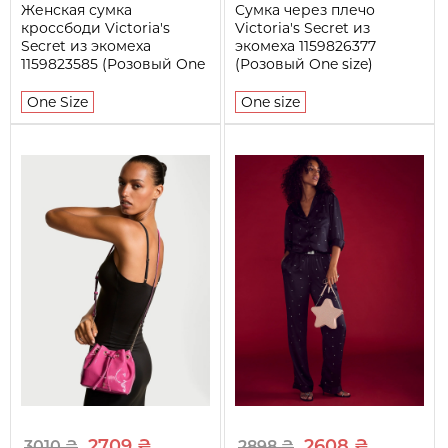
Женская сумка
Cумка через плечо
кроссбоди Victoria's
Victoria's Secret из
Secret из экомеха
экомеха 1159826377
1159823585 (Розовый One
(Розовый One size)
Size)
One Size
One size
2709 ₴
2608 ₴
3010 ₴
2898 ₴