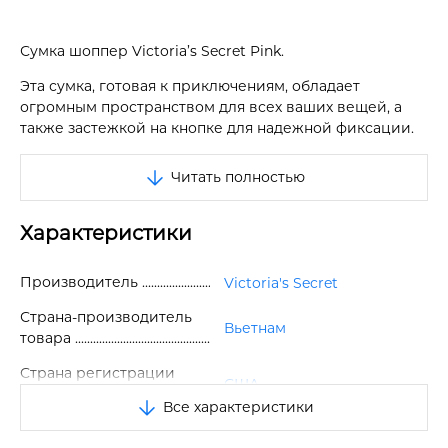
Сумка шоппер Victoria’s Secret Pink.
Эта сумка, готовая к приключениям, обладает
огромным пространством для всех ваших вещей, а
также застежкой на кнопке для надежной фиксации.
Куда бы вы ни отправились, эта сумка будет с вами.
Читать полностью
Прочный материал. Ярка подкладка.
Характеристики
Две контрастные ручки в полоску.
Застежка кнопка.
Производитель
Victoria's Secret
Одно просторное отделение. Внутри один карман.
Страна-производитель
Вьетнам
Снаружи два кармана по бокам.
товара
Спереди яркий принт в виде логотипа бренда.
Страна регистрации
США
бренда
Все характеристики
Отличное качество.
Размер
One size
Размер: 50*35*13 см.