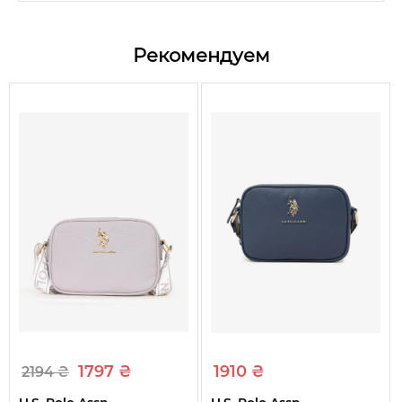
One size
плечо или на плече.
Цвет
Черный/Белый
Отличное качество.
Рекомендуем
Верх: 40% хлопок,60%
Состав
полиэстер/Подкладка:
Размер: 21*14 *6,5 см.
100% полиэстер
Вид
Сумка
Тип сумки
Сумка через плечо
Размеры
21*14*6,5 см
Застежка
Молния
Отделка и украшения
Логотип бренда
Карманы
2
Ручки
Регулируемый ремень
1797 ₴
1910 ₴
2194 ₴