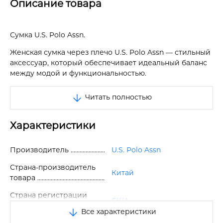
Описание товара
Сумка U.S. Polo Assn.
Женская сумка через плечо U.S. Polo Assn — стильный
аксессуар, который обеспечивает идеальный баланс
между модой и функциональностью.
Эта модель украшена фирменным логотипом спереди
Читать полностью
и станет универсальным дополнением как к модным
сезонным платьям, так и к повседневным нарядам.
Характеристики
Сумка отличается оригинальным стилем и
продуманной эргономикой.
Производитель
U.S. Polo Assn
Имеет одно основное отделение на молнии, внутри —
один накладной карман.
Страна-производитель
Китай
товара
Снаружи предусмотрен ещё один удобный карман
для быстрого доступа к мелочам.
Страна регистрации
США
бренда
Все характеристики
Оснащена длинным регулируемым текстильным
ремешком, который позволяет носить сумку через
Размер