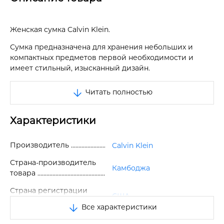
Женская сумка Calvin Klein.
Сумка предназначена для хранения небольших и
компактных предметов первой необходимости и
имеет стильный, изысканный дизайн.
Сумка из качественной экокожи.
Читать полностью
Сумка с одним основным отделением на молнии.
Характеристики
Есть подкладка.
На лицевой стороне сумки расположены три
Производитель
Calvin Klein
кармана, один из которых на молнии. Карманы вместе
застёгиваются с помощью магнитной кнопки.
Страна-производитель
Камбоджа
товара
В одном из внешних карманов расположены четыре
слота для банковских карт.
Страна регистрации
США
бренда
Спереди тесненный логотип бренда.
Все характеристики
Размер
One size
Длинный регулируемый ремешок, который носить