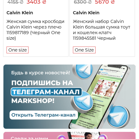
3403 ₴
5670 ₴
4155 ₴
6300 ₴
Calvin Klein
Calvin Klein
Женская сумка кросбоди
Женский набор Calvin
Calvin Klein через плечо
Klein большая сумка тоут
1159817189 (Черный One
и кошелек-клатч
size)
1159845581 Черный
One size
One Size