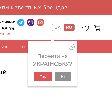
ды известных брендов
 с нами:
UA
RU
6-88-74
ите мне
тика
Товары для дома
Перейти на
УКРАЇНСЬКУ?
ый
Так
Ні