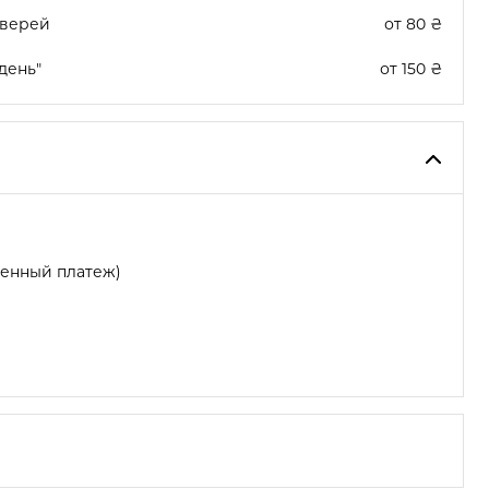
дверей
от 80 ₴
день"
от 150 ₴
женный платеж)