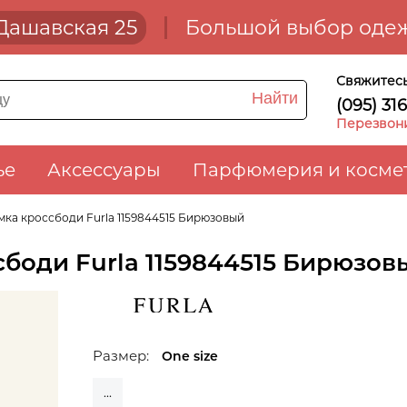
. Дашавская 25
Большой выбор одеж
Свяжитесь
Найти
(095) 31
Перезвон
ье
Аксессуары
Парфюмерия и косме
ка кроссбоди Furla 1159844515 Бирюзовый
боди Furla 1159844515 Бирюзов
Размер:
One size
...