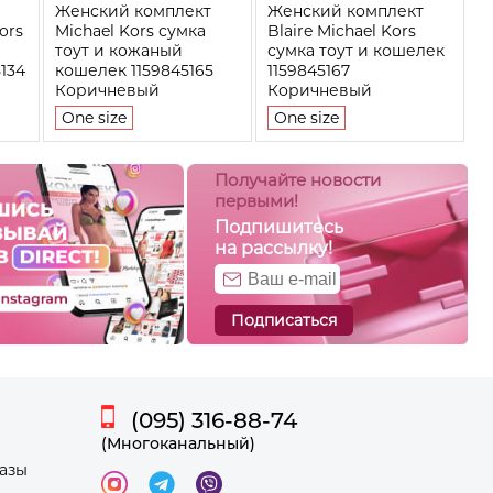
Женский комплект
Женский комплект
ors
Michael Kors сумка
Blaire Michael Kors
тоут и кожаный
сумка тоут и кошелек
134
кошелек 1159845165
1159845167
Коричневый
Коричневый
One size
One size
Получайте новости
первыми!
Подпишитесь
на рассылку!
Подписаться
(095) 316-88-74
(Многоканальный)
казы