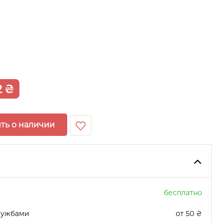
2
₴
ть о наличии
бесплатно
лужбами
от 50 ₴