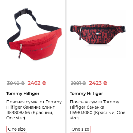
Тип сумки
Поясная сумка, слинг
Размеры
36*14*4 см
Застежка
Молния
Количество отделений
1 шт
Количество карманов
1 шт
2462 ₴
2423 ₴
3040 ₴
2991 ₴
Tommy Hilfiger
Tommy Hilfiger
Поясная сумка от Tommy
Поясная сумка Tommy
Hilfiger бананка слинг
Hilfiger бананка
1159808366 (Красный,
1159813080 (Красный, One
One size)
size)
One size
One size