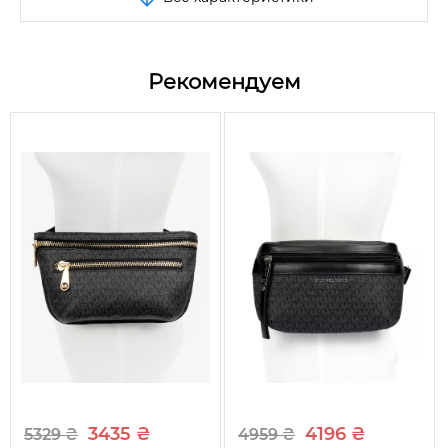
Внутри одно отделение и один карман на молнии.
Размер
One size
Отличное качество.
Цвет
Черный
Размер: 33,5*29*13,5 см.
Рекомендуем
Состав
100% экокожа
Сезон
Все сезоны
Вид
Сумка
Тип сумки
Тоут
Размеры
33,5*29*13,5 см
Застежка
Молния
Отделка и украшения
Логотип бренда
Карманы
Да
Ручки
Две короткие ручки
3435 ₴
4196 ₴
5329 ₴
4959 ₴