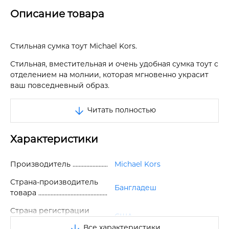
Описание товара
Стильная сумка тоут Michael Kors.
Стильная, вместительная и очень удобная сумка тоут с
отделением на молнии, которая мгновенно украсит
ваш повседневный образ.
Поделитесь своей элегантностью и носите с собой
Читать полностью
роскошную объемную сумку от Michael Kors.
Украсьте свой образ роскошью, взяв с собой
Характеристики
потрясающую сумку с двумя ручками.
Сумку можно носить как в руке, так и на плече.
Производитель
Michael Kors
Застежка-молния.
Страна-производитель
Бангладеш
товара
Двойные плечевые лямки.
Страна регистрации
Фирменная фурнитура с логотипом спереди.
США
бренда
Все характеристики