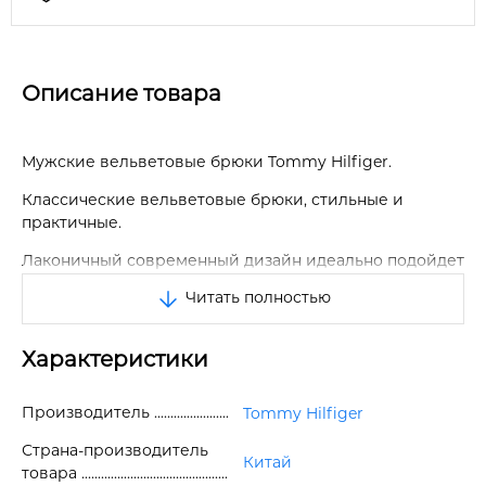
Описание товара
Мужские вельветовые брюки Tommy Hilfiger.
Классические вельветовые брюки, стильные и
практичные.
Лаконичный современный дизайн идеально подойдет
для любого случая.
Читать полностью
Застегиваются на молнию, крючок и пуговицу.
Характеристики
Два кармана по бокам и два прорезных на пуговицах
сзади.
Производитель
Tommy Hilfiger
Есть петли для ремня.
Страна-производитель
Отличное качество.
Китай
товара