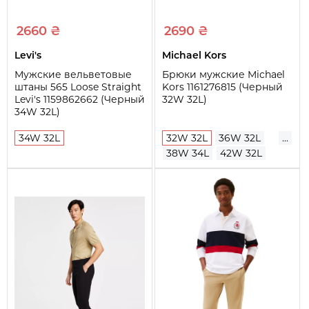
2660 ₴
2690 ₴
Levi's
Michael Kors
Мужские вельветовые
Брюки мужские Michael
штаны 565 Loose Straight
Kors 1161276815 (Черный
Levi's 1159862662 (Черный
32W 32L)
34W 32L)
34W 32L
32W 32L
36W 32L
...
38W 34L
42W 32L