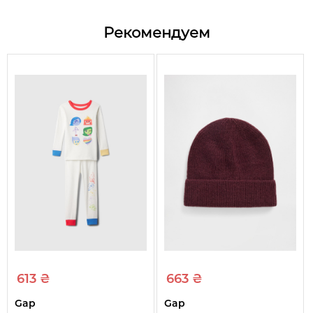
Цвет
Черный
Рекомендуем
Состав
50% полиэстер, 50% акрил
Сезон
Весна/Зима/Осень
Пол
Унисекс
Вид
Шапка
Узоры и принты
Нет
Тип ткани
Вязаная
613 ₴
663 ₴
Gap
Gap