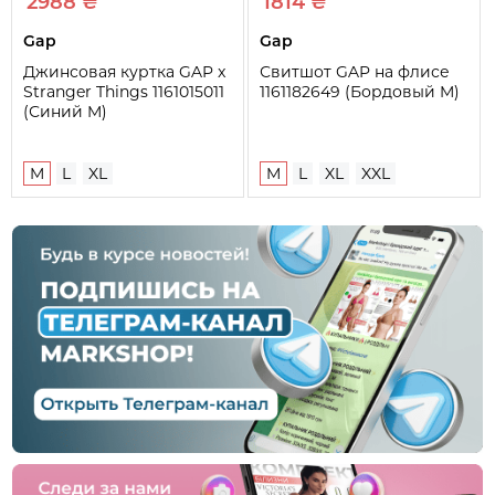
2988 ₴
1814 ₴
Gap
Gap
Джинсовая куртка GAP x
Свитшот GAP на флисе
Stranger Things 1161015011
1161182649 (Бордовый M)
(Синий M)
M
L
XL
M
L
XL
XXL