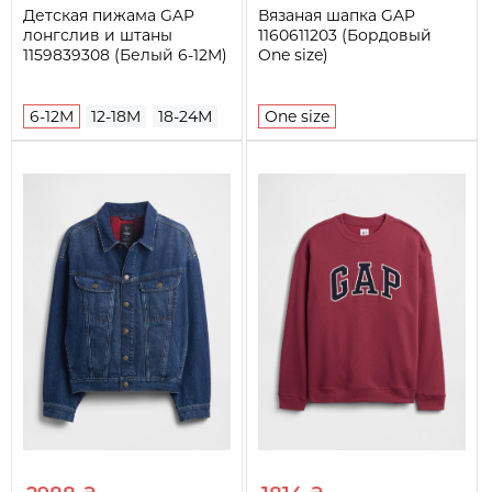
Детская пижама GAP
Вязаная шапка GAP
лонгслив и штаны
1160611203 (Бордовый
1159839308 (Белый 6-12M)
One size)
6-12M
12-18M
18-24М
One size